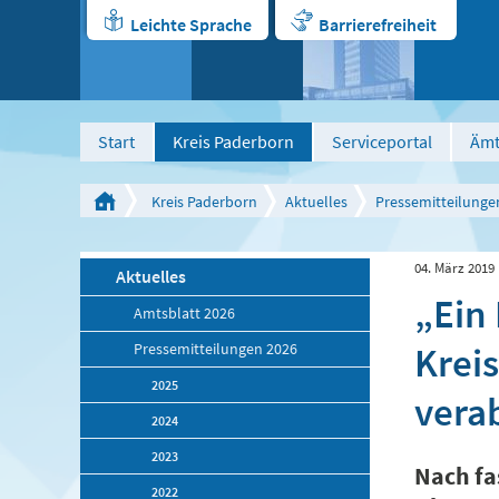
Leichte Sprache
Barrierefreiheit
Start
Kreis Paderborn
Serviceportal
Ämt
Kreis Paderborn
Aktuelles
Pressemitteilunge
04. März 2019
Aktuelles
„Ein 
Amtsblatt 2026
Krei
Pressemitteilungen 2026
2025
vera
2024
2023
Nach fa
2022