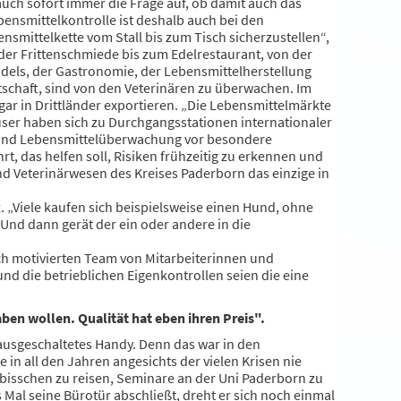
uch sofort immer die Frage auf, ob damit auch das
bensmittelkontrolle ist deshalb auch bei den
nsmittelkette vom Stall bis zum Tisch sicherzustellen“,
n der Frittenschmiede bis zum Edelrestaurant, von der
ndels, der Gastronomie, der Lebensmittelherstellung
tschaft, sind von den Veterinären zu überwachen. Im
ar in Drittländer exportieren. „Die Lebensmittelmärkte
user haben sich zu Durchgangsstationen internationaler
r- und Lebensmittelüberwachung vor besondere
 das helfen soll, Risiken frühzeitig zu erkennen und
 Veterinärwesen des Kreises Paderborn das einzige in
 „Viele kaufen sich beispielsweise einen Hund, ohne
 Und dann gerät der ein oder andere in die
ch motivierten Team von Mitarbeiterinnen und
nd die betrieblichen Eigenkontrollen seien die eine
ben wollen. Qualität hat eben ihren Preis".
n ausgeschaltetes Handy. Denn das war in den
n all den Jahren angesichts der vielen Krisen nie
ein bisschen zu reisen, Seminare an der Uni Paderborn zu
s Mal seine Bürotür abschließt, dreht er sich noch einmal