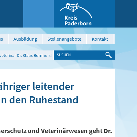
us
Ausbildung
Stellenangebote
Kontakt
isveterinär Dr. Klaus Bornhorst in den Ruhestand verabschiedet
ähriger leitender
 in den Ruhestand
cherschutz und Veterinärwesen geht Dr.