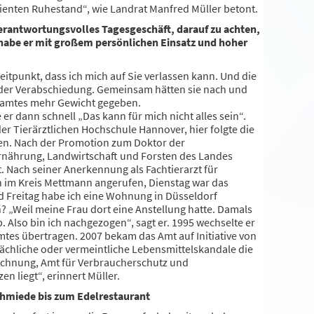
ienten Ruhestand“, wie Landrat Manfred Müller betont.
 verantwortungsvolles Tagesgeschäft, darauf zu achten,
t, habe er mit großem persönlichen Einsatz und hoher
eitpunkt, dass ich mich auf Sie verlassen kann. Und die
 der Verabschiedung. Gemeinsam hätten sie nach und
chamtes mehr Gewicht gegeben.
r dann schnell „Das kann für mich nicht alles sein“.
er Tierärztlichen Hochschule Hannover, hier folgte die
axen. Nach der Promotion zum Doktor der
 Ernährung, Landwirtschaft und Forsten des Landes
t. Nach seiner Anerkennung als Fachtierarzt für
ch im Kreis Mettmann angerufen, Dienstag war das
d Freitag habe ich eine Wohnung in Düsseldorf
 „Weil meine Frau dort eine Anstellung hatte. Damals
. Also bin ich nachgezogen“, sagt er. 1995 wechselte er
mtes übertragen. 2007 bekam das Amt auf Initiative von
ächliche oder vermeintliche Lebensmittelskandale die
chnung, Amt für Verbraucherschutz und
n liegt“, erinnert Müller.
schmiede bis zum Edelrestaurant