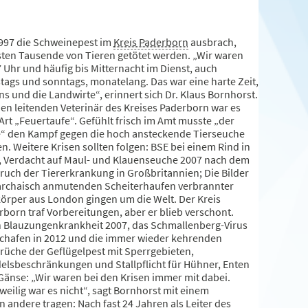
1997 die Schweinepest im
Kreis Paderborn
ausbrach,
ten Tausende von Tieren getötet werden. „Wir waren
 Uhr und häufig bis Mitternacht im Dienst, auch
tags und sonntags, monatelang. Das war eine harte Zeit,
ns und die Landwirte“, erinnert sich Dr. Klaus Bornhorst.
den leitenden Veterinär des Kreises Paderborn war es
Art „Feuertaufe“. Gefühlt frisch im Amt musste „der
“ den Kampf gegen die hoch ansteckende Tierseuche
n. Weitere Krisen sollten folgen: BSE bei einem Rind in
, Verdacht auf Maul- und Klauenseuche 2007 nach dem
ruch der Tiererkrankung in Großbritannien; Die Bilder
archaisch anmutenden Scheiterhaufen verbrannter
örper aus London gingen um die Welt. Der Kreis
born traf Vorbereitungen, aber er blieb verschont.
 Blauzungenkrankheit 2007, das Schmallenberg-Virus
Schafen in 2012 und die immer wieder kehrenden
rüche der Geflügelpest mit Sperrgebieten,
elsbeschränkungen und Stallpflicht für Hühner, Enten
Gänse: „Wir waren bei den Krisen immer mit dabei.
eilig war es nicht“, sagt Bornhorst mit einem
 andere tragen: Nach fast 24 Jahren als Leiter des