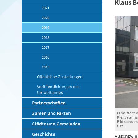
Klaus B
2021
2020
2019
2018
2017
2016
2015
Öffentliche Zustellungen
Veröffentlichungen des
Umweltamtes
Partnerschaften
Zahlen und Fakten
Er meisterte 
Kreisveterinä
Bildnachweis:
Städte und Gemeinden
Pitz.
Geschichte
Augenzwinke