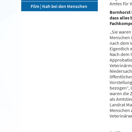
Amtes für 
Film | Nah bei den Menschen
Bornhorst 
dass alles 
Fachkompe
„Sie waren 
Menschen i
nach dem V
Eigentlich 
Nach dem St
Approbation
Veterinärme
Niedersachs
öffentlich
Vorstellun
bezogen“, 
waren die Z
als Amtstie
Landrat Ma
Menschen z
Veterinärwe