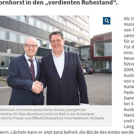
ornhorst in den „verdienten Ruhestand“.
Als 
muss
von 7
sams
für u
Für 
eine 
Neue
führe
2004
Ausb
von 
Kuhk
Pader
Dann
bei 
Ausb
viele Krisen mit hohem persönlichen Einsatz, jetzt geht der
rdirektor Dr. Klaus Bornhorst (rechts im Bild) in den Ruhestand.
Hand
 Amt für Presse- und Öffentlichkeitsarbeit, Kreis Paderborn, Michaela
und 
Langw
rn. Lächeln kann er jetzt ganz befreit, die Bürde des Amtes werden