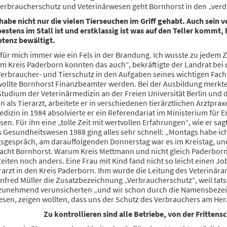
Verbraucherschutz und Veterinärwesen geht Bornhorst in den „verd
habe nicht nur die vielen Tierseuchen im Griff gehabt. Auch sein
bestens im Stall ist und erstklassig ist was auf den Teller komm
tenz bewältigt.
für mich immer wie ein Fels in der Brandung. Ich wusste zu jedem Z
m Kreis Paderborn konnten das auch“, bekräftigte der Landrat bei
erbraucher- und Tierschutz in den Aufgaben seines wichtigen Fa
wollte Bornhorst Finanzbeamter werden. Bei der Ausbildung merkte e
udium der Veterinärmedizin an der Freien Universität Berlin und d
 als Tierarzt, arbeitete er in verschiedenen tierärztlichen Arztpr
dizin in 1984 absolvierte er ein Referendariat im Ministerium für
en. Für ihn eine „tolle Zeit mit wertvollen Erfahrungen“, wie er sag
es Gesundheitswesen 1988 ging alles sehr schnell: „Montags habe i
gsgespräch, am darauffolgenden Donnerstag war es im Kreistag, un
lacht Bornhorst. Warum Kreis Mettmann und nicht gleich Paderborn?
eiten noch anders. Eine Frau mit Kind fand nicht so leicht einen Job
rarzt in den Kreis Paderborn. Ihm wurde die Leitung des Veterinära
nfred Müller die Zusatzbezeichnung „Verbraucherschutz“, weil tats
unehmend verunsicherten „und wir schon durch die Namensbezei
sen, zeigen wollten, dass uns der Schutz des Verbrauchers am Herze
Zu kontrollieren sind alle Betriebe, von der Fritten