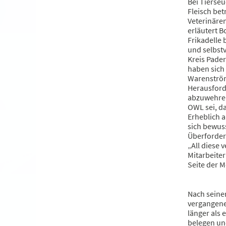
Bei Tierseu
Fleisch bet
Veterinären
erläutert B
Frikadelle
und selbstv
Kreis Pade
haben sich
Warenström
Herausford
abzuwehren
OWL sei, das
Erheblich 
sich bewuss
Überforder
„All diese
Mitarbeiter
Seite der 
Nach seinen
vergangenen
länger als 
belegen und