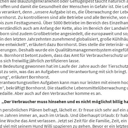
chen wie Blauzungenkrankheit oder Geflügelpest taucht natürlich a
roffen und damit die Gesundheit der Menschen in Gefahr ist. Die Le
 verankert, denn „unsere Aufgabe ist es, die Überwachung der Lebe
ornhorst. Zu kontrollieren sind alle Betriebe und alle Bereiche, vo
 bis zum Festtagsmenü. Über 5000 Betriebe im Bereich des Einzelha
erständlich auch am Anfang der Kette, also im Bereich der Landwir
rborn sind zudem Großbetriebe angesiedelt, die europaweit und sog
 in den letzten Jahrzehnten zunehmend globalisiert, große Kühlhä
e entwickelt“, erläutert dazu Bornhorst. Dies stelle die Veterinä
erungen. Deshalb wurde ein Qualitätsmanagementsystem eingeführt,
. Bornhorst betont zudem, dass das Amt für Verbraucherschutz und
 sich freiwillig jährlich zertifizieren lasse.
an Bedeutung gewonnen hat im Laufe der Jahre auch der Tierschutz.
t zu sein, was das an Aufgaben und Verantwortung mit sich bringt.
ung“, erläutert Bornhorst.
 verantwortungsvollen Aufgaben kann man nur leisten mit einem ho
n“, bekräftigt Bornhorst. Die staatliche Lebensmittelüberwachung u
Medaille. Aber auch auf den Verbraucher komme es an.
„Der Verbraucher muss hinsehen und es nicht möglichst billig ha
 persönlichen Plänen befragt, lächelt er. Er freue sich sehr auf ei
 Jahren immer an, auch im Urlaub. Und überhaupt Urlaub: Er habe i
eine Woche das Amt verlassen. Jetzt sei Zeit für die Familie, Zeit, 
 viel mit seinem Hund Willi spazieren zu gehen. Bevor er ein letzte