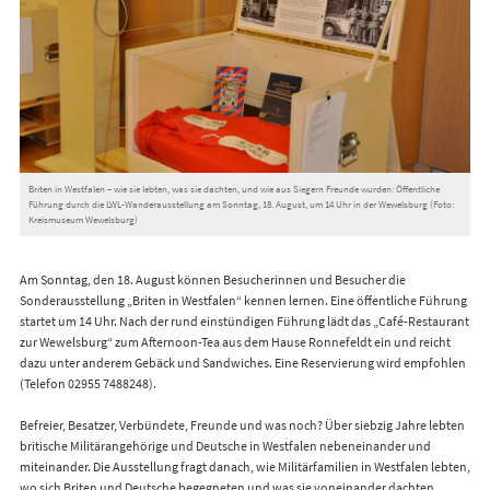
Briten in Westfalen – wie sie lebten, was sie dachten, und wie aus Siegern Freunde wurden: Öffentliche
Führung durch die LWL-Wanderausstellung am Sonntag, 18. August, um 14 Uhr in der Wewelsburg (Foto:
Kreismuseum Wewelsburg)
Am Sonntag, den 18. August können Besucherinnen und Besucher die
Sonderausstellung „Briten in Westfalen“ kennen lernen. Eine öffentliche Führung
startet um 14 Uhr. Nach der rund einstündigen Führung lädt das „Café-Restaurant
zur Wewelsburg“ zum Afternoon-Tea aus dem Hause Ronnefeldt ein und reicht
dazu unter anderem Gebäck und Sandwiches. Eine Reservierung wird empfohlen
(Telefon 02955 7488248).
Befreier, Besatzer, Verbündete, Freunde und was noch? Über siebzig Jahre lebten
britische Militärangehörige und Deutsche in Westfalen nebeneinander und
miteinander. Die Ausstellung fragt danach, wie Militärfamilien in Westfalen lebten,
wo sich Briten und Deutsche begegneten und was sie voneinander dachten.