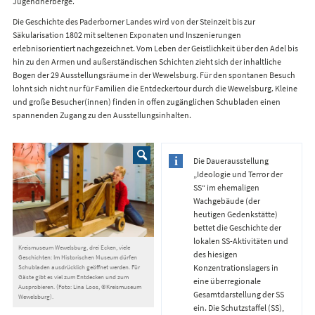
Jugendherberge.
Die Geschichte des Paderborner Landes wird von der Steinzeit bis zur
Säkularisation 1802 mit seltenen Exponaten und Inszenierungen
erlebnisorientiert nachgezeichnet. Vom Leben der Geistlichkeit über den Adel bis
hin zu den Armen und außerständischen Schichten zieht sich der inhaltliche
Bogen der 29 Ausstellungsräume in der Wewelsburg. Für den spontanen Besuch
lohnt sich nicht nur für Familien die Entdeckertour durch die Wewelsburg. Kleine
und große Besucher(innen) finden in offen zugänglichen Schubladen einen
spannenden Zugang zu den Ausstellungsinhalten.
Die Dauerausstellung
„Ideologie und Terror der
SS“ im ehemaligen
Wachgebäude (der
heutigen Gedenkstätte)
bettet die Geschichte der
lokalen SS-Aktivitäten und
Kreismuseum Wewelsburg, drei Ecken, viele
des hiesigen
Geschichten: Im Historischen Museum dürfen
Konzentrationslagers in
Schubladen ausdrücklich geöffnet werden. Für
Gäste gibt es viel zum Entdecken und zum
eine überregionale
Ausprobieren. (Foto: Lina Loos, ©Kreismuseum
Gesamtdarstellung der SS
Wewelsburg).
ein. Die Schutzstaffel (SS),