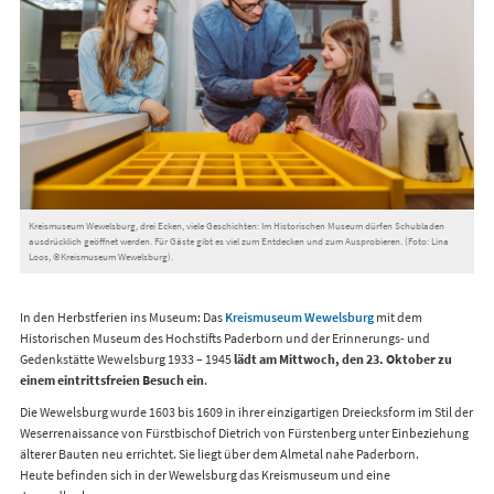
Kreismuseum Wewelsburg, drei Ecken, viele Geschichten: Im Historischen Museum dürfen Schubladen
ausdrücklich geöffnet werden. Für Gäste gibt es viel zum Entdecken und zum Ausprobieren. (Foto: Lina
Loos, ©Kreismuseum Wewelsburg).
In den Herbstferien ins Museum: Das
Kreismuseum Wewelsburg
mit dem
Historischen Museum des Hochstifts Paderborn und der Erinnerungs- und
Gedenkstätte Wewelsburg 1933 – 1945
lädt am Mittwoch, den 23. Oktober zu
einem eintrittsfreien Besuch ein
.
Die Wewelsburg wurde 1603 bis 1609 in ihrer einzigartigen Dreiecksform im Stil der
Weserrenaissance von Fürstbischof Dietrich von Fürstenberg unter Einbeziehung
älterer Bauten neu errichtet. Sie liegt über dem Almetal nahe Paderborn.
Heute befinden sich in der Wewelsburg das Kreismuseum und eine