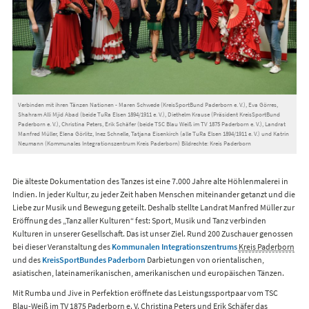
Verbinden mit ihren Tänzen Nationen - Maren Schwede (KreisSportBund Paderborn e. V.), Eva Görres,
Shahram Alli Mjid Abad (beide TuRa Elsen 1894/1911 e. V.), Diethelm Krause (Präsident KreisSportBund
Paderborn e. V.), Christina Peters, Erik Schäfer (beide TSC Blau Weiß im TV 1875 Paderborn e. V.), Landrat
Manfred Müller, Elena Görlitz, Inez Schnelle, Tatjana Eisenkirch (alle TuRa Elsen 1894/1911 e. V.) und Katrin
Neumann (Kommunales Integrationszentrum Kreis Paderborn) Bildrechte: Kreis Paderborn
Die älteste Dokumentation des Tanzes ist eine 7.000 Jahre alte Höhlenmalerei in
Indien. In jeder Kultur, zu jeder Zeit haben Menschen miteinander getanzt und die
Liebe zur Musik und Bewegung geteilt. Deshalb stellte Landrat Manfred Müller zur
Eröffnung des „Tanz aller Kulturen“ fest: Sport, Musik und Tanz verbinden
Kulturen in unserer Gesellschaft. Das ist unser Ziel. Rund 200 Zuschauer genossen
bei dieser Veranstaltung des
Kommunalen Integrationszentrums
Kreis Paderborn
und des
KreisSportBundes Paderborn
Darbietungen von orientalischen,
asiatischen, lateinamerikanischen, amerikanischen und europäischen Tänzen.
Mit Rumba und Jive in Perfektion eröffnete das Leistungssportpaar vom TSC
Blau-Weiß im TV 1875 Paderborn e. V. Christina Peters und Erik Schäfer das