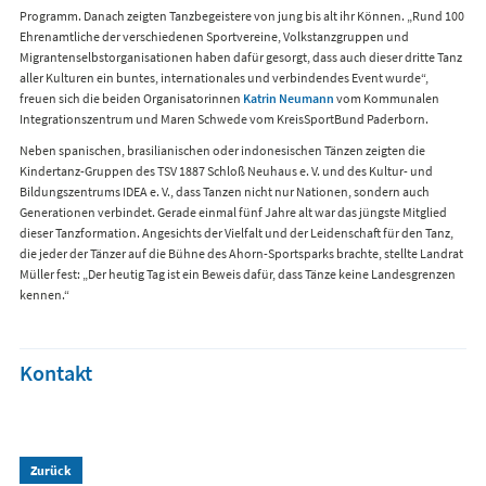
Programm. Danach zeigten Tanzbegeistere von jung bis alt ihr Können. „Rund 100
Ehrenamtliche der verschiedenen Sportvereine, Volkstanzgruppen und
Migrantenselbstorganisationen haben dafür gesorgt, dass auch dieser dritte Tanz
aller Kulturen ein buntes, internationales und verbindendes Event wurde“,
freuen sich die beiden Organisatorinnen
Katrin Neumann
vom Kommunalen
Integrationszentrum und Maren Schwede vom KreisSportBund Paderborn.
Neben spanischen, brasilianischen oder indonesischen Tänzen zeigten die
Kindertanz-Gruppen des TSV 1887 Schloß Neuhaus e. V. und des Kultur- und
Bildungszentrums IDEA e. V., dass Tanzen nicht nur Nationen, sondern auch
Generationen verbindet. Gerade einmal fünf Jahre alt war das jüngste Mitglied
dieser Tanzformation. Angesichts der Vielfalt und der Leidenschaft für den Tanz,
die jeder der Tänzer auf die Bühne des Ahorn-Sportsparks brachte, stellte Landrat
Müller fest: „Der heutig Tag ist ein Beweis dafür, dass Tänze keine Landesgrenzen
kennen.“
Kontakt
Zurück