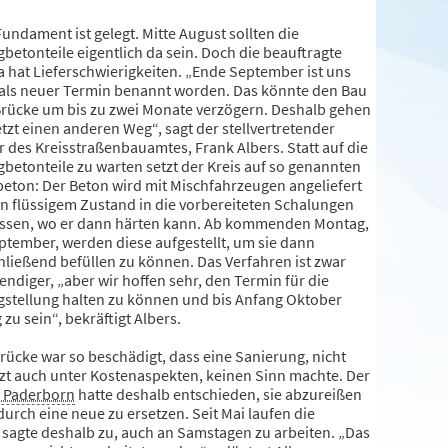
undament ist gelegt. Mitte August sollten die
gbetonteile eigentlich da sein. Doch die beauftragte
a hat Lieferschwierigkeiten. „Ende September ist uns
t als neuer Termin benannt worden. Das könnte den Bau
Brücke um bis zu zwei Monate verzögern. Deshalb gehen
etzt einen anderen Weg“, sagt der stellvertretender
r des Kreisstraßenbauamtes, Frank Albers. Statt auf die
gbetonteile zu warten setzt der Kreis auf so genannten
beton: Der Beton wird mit Mischfahrzeugen angeliefert
in flüssigem Zustand in die vorbereiteten Schalungen
ssen, wo er dann härten kann. Ab kommenden Montag,
eptember, werden diese aufgestellt, um sie dann
hließend befüllen zu können. Das Verfahren ist zwar
ndiger, „aber wir hoffen sehr, den Termin für die
igstellung halten zu können und bis Anfang Oktober
g zu sein“, bekräftigt Albers.
rücke war so beschädigt, dass eine Sanierung, nicht
tzt auch unter Kostenaspekten, keinen Sinn machte. Der
s Paderborn
hatte deshalb entschieden, sie abzureißen
urch eine neue zu ersetzen. Seit Mai laufen die
sagte deshalb zu, auch an Samstagen zu arbeiten. „Das