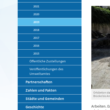
2021
2020
2019
2018
2017
2016
2015
Öffentliche Zustellungen
Veröffentlichungen des
Umweltamtes
Partnerschaften
Zahlen und Fakten
Ortsbeton sta
Brücke bis A
Städte und Gemeinden
Arbeiten. 
Geschichte