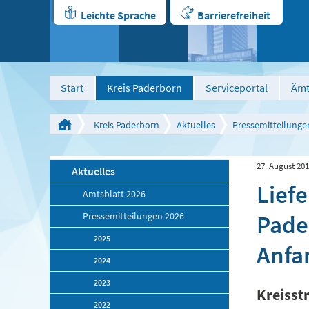
Leichte Sprache
Barrierefreiheit
Start
Kreis Paderborn
Serviceportal
Ämt
Kreis Paderborn
Aktuelles
Pressemitteilunge
27. August 20
Aktuelles
Liefe
Amtsblatt 2026
Pade
Pressemitteilungen 2026
2025
Anfa
2024
2023
Kreisst
2022