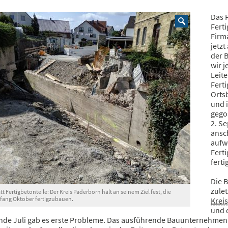
Das F
Ferti
Firm
jetz
der 
wir j
Leite
Ferti
Orts
und 
gego
2. S
ansc
aufwe
Fert
ferti
Die B
zule
tt Fertigbetonteile: Der Kreis Paderborn hält an seinem Ziel fest, die
nfang Oktober fertigzubauen.
Krei
und d
Ende Juli gab es erste Probleme. Das ausführende Bauunternehmen 