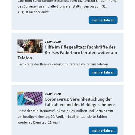
Laut dem Bund-Länder-Beschluss vom 15. April zur Eindämmung
des Coronavirus sind alle Großveranstaltungen bis zum 31.
August nicht erlaubt.
mehr erfahren
21.04.2020
Hilfe im Pflegealltag: Fachkräfte des
Kreises Paderborn beraten weiter am
Telefon
Fachkräfte des Kreises Paderborn beraten weiter am Telefon
mehr erfahren
20.04.2020
Coronavirus: Vereinheitlichung der
Fallzahlen und des Meldegeschehens
Erlass des Ministeriums für Arbeit, Gesundheit und Soziales tritt
am heutigen Montag, 20. April, in Kraft, aktualisierte Zahlen
wieder ab Dienstag, 21. April
mehr erfahren