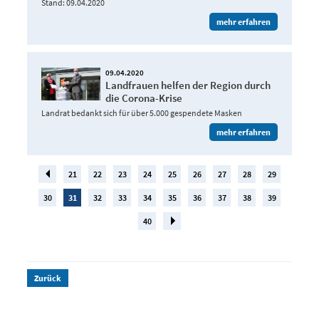
Stand: 09.04.2020
mehr erfahren
09.04.2020
Landfrauen helfen der Region durch
die Corona-Krise
Landrat bedankt sich für über 5.000 gespendete Masken
mehr erfahren
21
22
23
24
25
26
27
28
29
30
31
32
33
34
35
36
37
38
39
40
Zurück