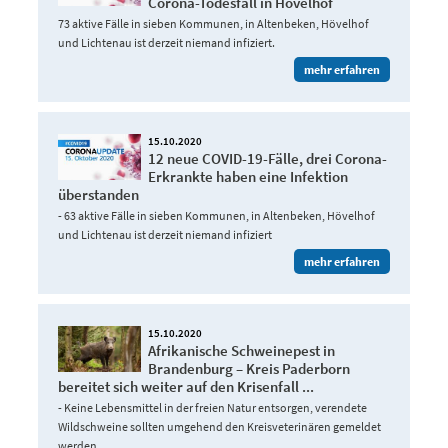
Corona-Todesfall in Hövelhof
73 aktive Fälle in sieben Kommunen, in Altenbeken, Hövelhof
und Lichtenau ist derzeit niemand infiziert.
mehr erfahren
15.10.2020
12 neue COVID-19-Fälle, drei Corona-
Erkrankte haben eine Infektion
überstanden
- 63 aktive Fälle in sieben Kommunen, in Altenbeken, Hövelhof
und Lichtenau ist derzeit niemand infiziert
mehr erfahren
15.10.2020
Afrikanische Schweinepest in
Brandenburg – Kreis Paderborn
bereitet sich weiter auf den Krisenfall ...
- Keine Lebensmittel in der freien Natur entsorgen, verendete
Wildschweine sollten umgehend den Kreisveterinären gemeldet
werden