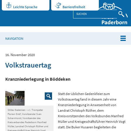
Leichte Sprache
Barrierefreiheit
NAVIGATION
16. November 2020
Volkstrauertag
Kranzniederlegung in Böddeken
Statt der üblichen Gedenkfeier zum
Volkstrauertag fand in diesem Jahr eine
Kranzniederlegung in Anwesenheit von
Stilles Gedenken - v.l.: Trompeter
Landrat Christoph Rüther, dem
Florian Gräf, Vorsitzender Sven
Kreisvorsitzenden des Volksbundes Manfred
Scharnhorst, Vorsitzender des
Müller und Kreisgeschäftsführer Heinrich Vogt
Kreisverbandes Paderborn Manfred
Müller, Landrat Christoph Rüther und
statt. Die Buker Husaren begleiteten die
Kreisgeschäftsführer Heinrich Vogt