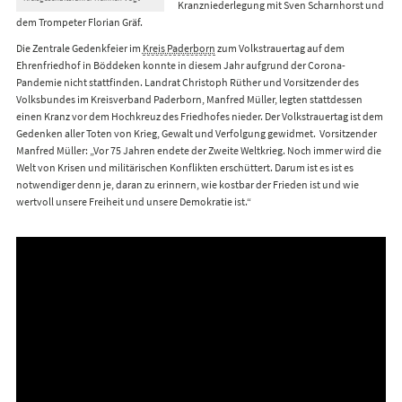
Kranzniederlegung mit Sven Scharnhorst und
dem Trompeter Florian Gräf.
Die Zentrale Gedenkfeier im
Kreis Paderborn
zum Volkstrauertag auf dem
Ehrenfriedhof in Böddeken konnte in diesem Jahr aufgrund der Corona-
Pandemie nicht stattfinden. Landrat Christoph Rüther und Vorsitzender des
Volksbundes im Kreisverband Paderborn, Manfred Müller, legten stattdessen
einen Kranz vor dem Hochkreuz des Friedhofes nieder. Der Volkstrauertag ist dem
Gedenken aller Toten von Krieg, Gewalt und Verfolgung gewidmet. Vorsitzender
Manfred Müller: „Vor 75 Jahren endete der Zweite Weltkrieg. Noch immer wird die
Welt von Krisen und militärischen Konflikten erschüttert. Darum ist es ist es
notwendiger denn je, daran zu erinnern, wie kostbar der Frieden ist und wie
wertvoll unsere Freiheit und unsere Demokratie ist.“