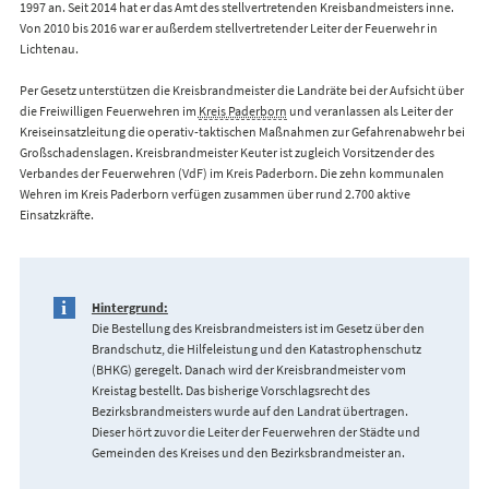
1997 an. Seit 2014 hat er das Amt des stellvertretenden Kreisbandmeisters inne.
Von 2010 bis 2016 war er außerdem stellvertretender Leiter der Feuerwehr in
Lichtenau.
Per Gesetz unterstützen die Kreisbrandmeister die Landräte bei der Aufsicht über
die Freiwilligen Feuerwehren im
Kreis Paderborn
und veranlassen als Leiter der
Kreiseinsatzleitung die operativ-taktischen Maßnahmen zur Gefahrenabwehr bei
Großschadenslagen. Kreisbrandmeister Keuter ist zugleich Vorsitzender des
Verbandes der Feuerwehren (VdF) im Kreis Paderborn. Die zehn kommunalen
Wehren im Kreis Paderborn verfügen zusammen über rund 2.700 aktive
Einsatzkräfte.
Hintergrund:
Die Bestellung des Kreisbrandmeisters ist im Gesetz über den
Brandschutz, die Hilfeleistung und den Katastrophenschutz
(BHKG) geregelt. Danach wird der Kreisbrandmeister vom
Kreistag bestellt. Das bisherige Vorschlagsrecht des
Bezirksbrandmeisters wurde auf den Landrat übertragen.
Dieser hört zuvor die Leiter der Feuerwehren der Städte und
Gemeinden des Kreises und den Bezirksbrandmeister an.