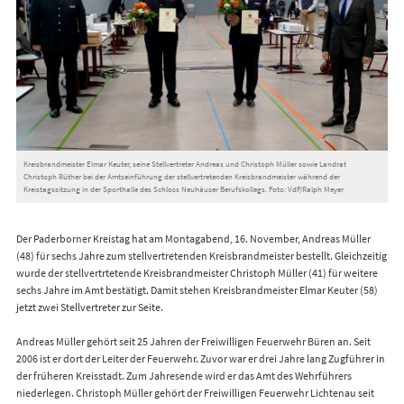
Kreisbrandmeister Elmar Keuter, seine Stellvertreter Andreas und Christoph Müller sowie Landrat
Christoph Rüther bei der Amtseinführung der stellvertretenden Kreisbrandmeister während der
Kreistagssitzung in der Sporthalle des Schloss Neuhäuser Berufskollegs. Foto: VdF/Ralph Meyer
Der Paderborner Kreistag hat am Montagabend, 16. November, Andreas Müller
(48) für sechs Jahre zum stellvertretenden Kreisbrandmeister bestellt. Gleichzeitig
wurde der stellvertrtetende Kreisbrandmeister Christoph Müller (41) für weitere
sechs Jahre im Amt bestätigt. Damit stehen Kreisbrandmeister Elmar Keuter (58)
jetzt zwei Stellvertreter zur Seite.
Andreas Müller gehört seit 25 Jahren der Freiwilligen Feuerwehr Büren an. Seit
2006 ist er dort der Leiter der Feuerwehr. Zuvor war er drei Jahre lang Zugführer in
der früheren Kreisstadt. Zum Jahresende wird er das Amt des Wehrführers
niederlegen. Christoph Müller gehört der Freiwilligen Feuerwehr Lichtenau seit