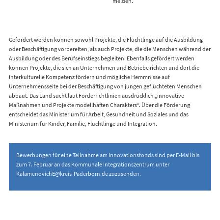
melden.
Gefördert werden können sowohl Projekte, die Flüchtlinge auf die Ausbildung
oder Beschäftigung vorbereiten, als auch Projekte, die die Menschen während der
Ausbildung oder des Berufseinstiegs begleiten. Ebenfalls gefördert werden
können Projekte, die sich an Unternehmen und Betriebe richten und dort die
interkulturelle Kompetenz fördern und mögliche Hemmnisse auf
Unternehmensseite bei der Beschäftigung von jungen geflüchteten Menschen
abbaut. Das Land sucht laut Förderrichtlinien ausdrücklich „innovative
Maßnahmen und Projekte modellhaften Charakters“. Über die Förderung
entscheidet das Ministerium für Arbeit, Gesundheit und Soziales und das
Ministerium für Kinder, Familie, Flüchtlinge und Integration.
Bewerbungen für eine Teilnahme am Innovationsfonds sind per E-Mail bis
zum 7. Februar an das Kommunale Integrationszentrum unter
KalamenovichE@kreis-Paderborn.de zuzusenden.