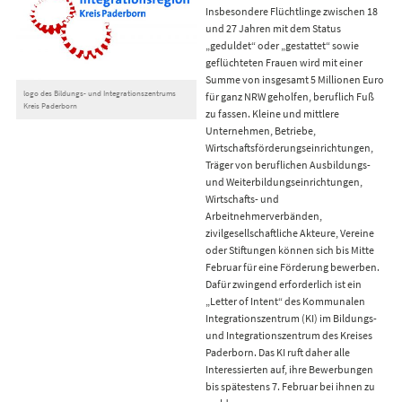
Insbesondere Flüchtlinge zwischen 18
und 27 Jahren mit dem Status
„geduldet“ oder „gestattet“ sowie
geflüchteten Frauen wird mit einer
Summe von insgesamt 5 Millionen Euro
logo des Bildungs- und Integrationszentrums
für ganz NRW geholfen, beruflich Fuß
Kreis Paderborn
zu fassen. Kleine und mittlere
Unternehmen, Betriebe,
Wirtschaftsförderungseinrichtungen,
Träger von beruflichen Ausbildungs-
und Weiterbildungseinrichtungen,
Wirtschafts- und
Arbeitnehmerverbänden,
zivilgesellschaftliche Akteure, Vereine
oder Stiftungen können sich bis Mitte
Februar für eine Förderung bewerben.
Dafür zwingend erforderlich ist ein
„Letter of Intent“ des Kommunalen
Integrationszentrum (KI) im Bildungs-
und Integrationszentrum des Kreises
Paderborn. Das KI ruft daher alle
Interessierten auf, ihre Bewerbungen
bis spätestens 7. Februar bei ihnen zu