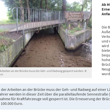
Ab M
Erne
Anfa
Die 
Auße
Verke
und 
wird 
biet
bequ
hohes
Brüc
Neug
Arbeiten an der Brücke muss der Geh- und Radweg gesperrt werden. ©
wurd
orn
der Arbeiten an der Brücke muss der Geh- und Radweg auf einer 
hrer werden in dieser Zeit über die parallellaufende Sennestraße (
hme für Kraftfahrzeuge voll gesperrt ist. Die Erneuerung der Brü
 100.000 Euro.