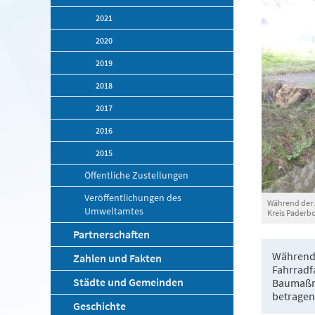
2021
2020
2019
2018
2017
2016
2015
Öffentliche Zustellungen
Veröffentlichungen des
Während der 
Umweltamtes
Kreis Paderb
Partnerschaften
Während 
Zahlen und Fakten
Fahrradfa
Städte und Gemeinden
Baumaßna
betragen
Geschichte