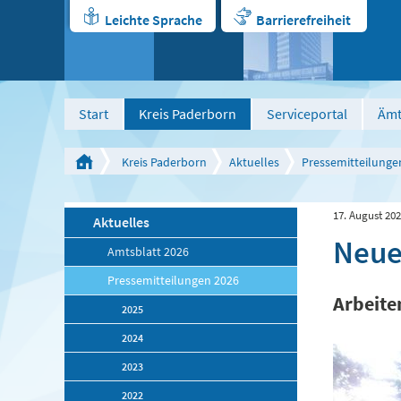
Leichte Sprache
Barrierefreiheit
Start
Kreis Paderborn
Serviceportal
Ämt
Kreis Paderborn
Aktuelles
Pressemitteilunge
17. August 20
Aktuelles
Neue
Amtsblatt 2026
Pressemitteilungen 2026
Arbeite
2025
2024
2023
2022