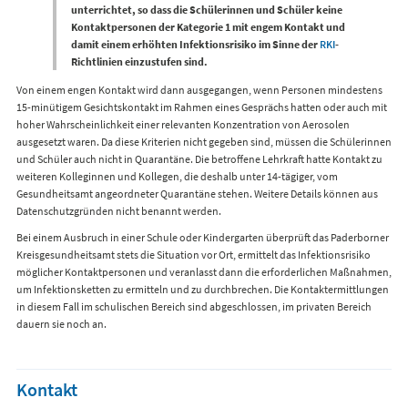
unterrichtet, so dass die Schülerinnen und Schüler keine
Kontaktpersonen der Kategorie 1 mit engem Kontakt und
damit einem erhöhten Infektionsrisiko im Sinne der
RKI
-
Richtlinien einzustufen sind.
Von einem engen Kontakt wird dann ausgegangen, wenn Personen mindestens
15-minütigem Gesichtskontakt im Rahmen eines Gesprächs hatten oder auch mit
hoher Wahrscheinlichkeit einer relevanten Konzentration von Aerosolen
ausgesetzt waren. Da diese Kriterien nicht gegeben sind, müssen die Schülerinnen
und Schüler auch nicht in Quarantäne. Die betroffene Lehrkraft hatte Kontakt zu
weiteren Kolleginnen und Kollegen, die deshalb unter 14-tägiger, vom
Gesundheitsamt angeordneter Quarantäne stehen. Weitere Details können aus
Datenschutzgründen nicht benannt werden.
Bei einem Ausbruch in einer Schule oder Kindergarten überprüft das Paderborner
Kreisgesundheitsamt stets die Situation vor Ort, ermittelt das Infektionsrisiko
möglicher Kontaktpersonen und veranlasst dann die erforderlichen Maßnahmen,
um Infektionsketten zu ermitteln und zu durchbrechen. Die Kontaktermittlungen
in diesem Fall im schulischen Bereich sind abgeschlossen, im privaten Bereich
dauern sie noch an.
Kontakt