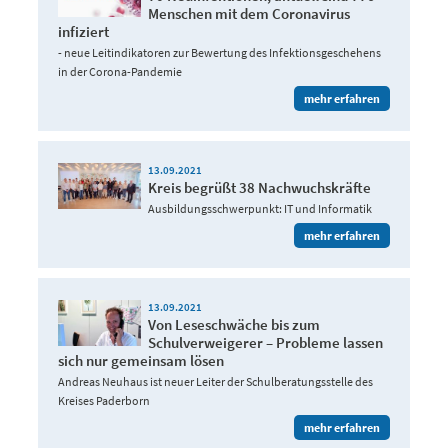
Menschen mit dem Coronavirus
infiziert
- neue Leitindikatoren zur Bewertung des Infektionsgeschehens
in der Corona-Pandemie
mehr erfahren
13.09.2021
Kreis begrüßt 38 Nachwuchskräfte
Ausbildungsschwerpunkt: IT und Informatik
mehr erfahren
13.09.2021
Von Leseschwäche bis zum
Schulverweigerer – Probleme lassen
sich nur gemeinsam lösen
Andreas Neuhaus ist neuer Leiter der Schulberatungsstelle des
Kreises Paderborn
mehr erfahren