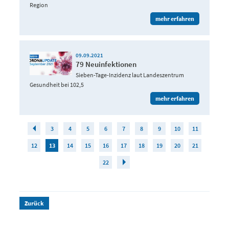
Region
mehr erfahren
09.09.2021
79 Neuinfektionen
Sieben-Tage-Inzidenz laut Landeszentrum
Gesundheit bei 102,5
mehr erfahren
3
4
5
6
7
8
9
10
11
12
13
14
15
16
17
18
19
20
21
22
Zurück