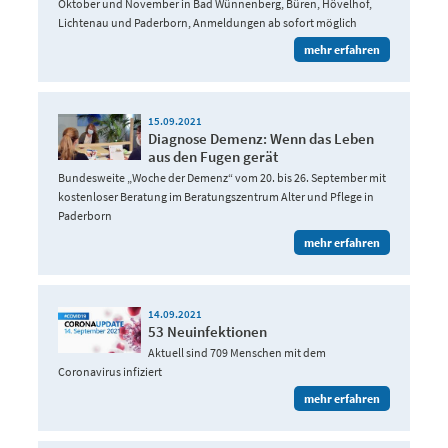
Oktober und November in Bad Wünnenberg, Büren, Hövelhof,
Lichtenau und Paderborn, Anmeldungen ab sofort möglich
mehr erfahren
15.09.2021
Diagnose Demenz: Wenn das Leben
aus den Fugen gerät
Bundesweite „Woche der Demenz“ vom 20. bis 26. September mit
kostenloser Beratung im Beratungszentrum Alter und Pflege in
Paderborn
mehr erfahren
14.09.2021
53 Neuinfektionen
Aktuell sind 709 Menschen mit dem
Coronavirus infiziert
mehr erfahren