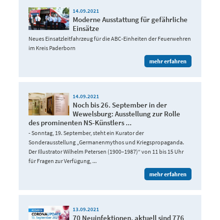
14.09.2021
Moderne Ausstattung für gefährliche
Einsätze
Neues Einsatzleitfahrzeug für die ABC-Einheiten der Feuerwehren
im Kreis Paderborn
mehr erfahren
14.09.2021
Noch bis 26. September in der
Wewelsburg: Ausstellung zur Rolle
des prominenten NS-Künstlers ...
- Sonntag, 19. September, steht ein Kurator der
Sonderausstellung „Germanenmythos und Kriegspropaganda.
Der Illustrator Wilhelm Petersen (1900–1987)“ von 11 bis 15 Uhr
für Fragen zur Verfügung, ...
mehr erfahren
13.09.2021
70 Neuinfektionen, aktuell sind 776