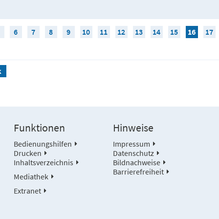
6
7
8
9
10
11
12
13
14
15
16
17
k
Funktionen
Hinweise
Bedienungshilfen
Impressum
Drucken
Datenschutz
Inhaltsverzeichnis
Bildnachweise
Barrierefreiheit
Mediathek
Extranet