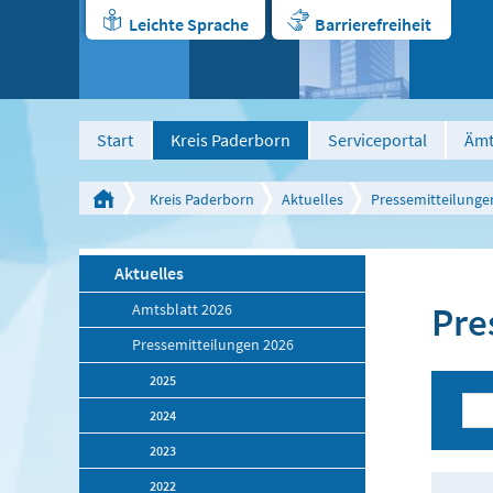
Leichte Sprache
Barrierefreiheit
Start
Kreis Paderborn
Serviceportal
Ämt
Kreis Paderborn
Aktuelles
Pressemitteilunge
Aktuelles
Pre
Amtsblatt 2026
Pressemitteilungen 2026
2025
2024
2023
2022