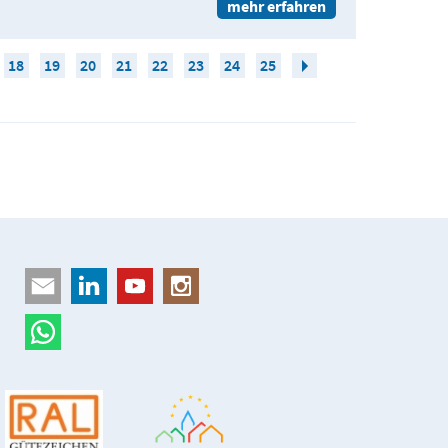
mehr erfahren
18
19
20
21
22
23
24
25