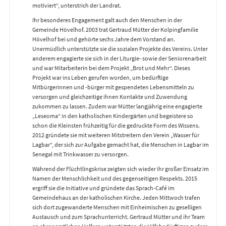
motiviert“, unterstrich der Landrat.
Ihr besonderes Engagement galt auch den Menschen in der
Gemeinde Hövelhof. 2003 trat Gertraud Mütter der Kolpingfamilie
Hövelhof bei und gehörte sechs Jahre dem Vorstand an.
Unermüdlich unterstützte sie die sozialen Projekte des Vereins. Unter
anderem engagierte sie sich in der Liturgie- sowie der Seniorenarbeit
und war Mitarbeiterin bei dem Projekt „Brot und Mehr“. Dieses
Projekt war ins Leben gerufen worden, um bedürftige
Mitbürgerinnen und -bürger mit gespendeten Lebensmitteln zu
versorgen und gleichzeitige ihnen Kontakte und Zuwendung
zukommen zu lassen. Zudem war Mütter langjährig eine engagierte
„Leseoma“ in den katholischen Kindergärten und begeistere so
schon die Kleinsten frühzeitig für die gedruckte Form des Wissens.
2012 gründete sie mit weiteren Mitstreitern den Verein „Wasser für
Lagbar“, der sich zur Aufgabe gemacht hat, die Menschen in Lagbar im
Senegal mit Trinkwasser zu versorgen.
Während der Flüchtlingskrise zeigten sich wieder ihr großer Einsatz im
Namen der Menschlichkeit und des gegenseitigen Respekts. 2015
ergriff sie die Initiative und gründete das Sprach-Café im
Gemeindehaus an der katholischen Kirche. Jeden Mittwoch trafen
sich dort zugewanderte Menschen mit Einheimischen zu geselligen
Austausch und zum Sprachunterricht. Gertraud Mütter und ihr Team