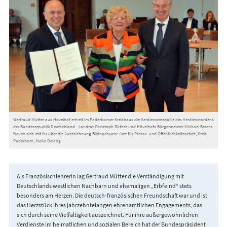
Gertraud Mütter aus Hövelhof erhielt im Paderborner Kreishaus die Verdienstmedaille des Verdienstordens
der Bundesrepublik Deutschland - Landrat Christoph Rüther und Hövelhofs Bürgermeister Michael Berens
freuen sich mit ihr über die Auszeichnung Bildnachweis: Amt für Presse- und Öffentlichkeitsarbeit, Kreis
Paderborn, Meike Delang
Als Französischlehrerin lag Gertraud Mütter die Verständigung mit
Deutschlands westlichen Nachbarn und ehemaligen „Erbfeind“ stets
besonders am Herzen. Die deutsch-französischen Freundschaft war und ist
das Herzstück ihres jahrzehntelangen ehrenamtlichen Engagements, das
sich durch seine Vielfältigkeit auszeichnet. Für ihre außergewöhnlichen
Verdienste im heimatlichen und sozialen Bereich hat der Bundespräsident