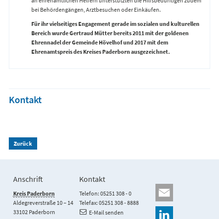
an ehrenamtlichen Helfern unterstützten die Hilfsbedürftigen zudem
bei Behördengängen, Arztbesuchen oder Einkäufen.
Für ihr vielseitiges Engagement gerade im sozialen und kulturellen
Bereich wurde Gertraud Mütter bereits 2011 mit der goldenen
Ehrennadel der Gemeinde Hövelhof und 2017 mit dem
Ehrenamtspreis des Kreises Paderborn ausgezeichnet.
Kontakt
Zurück
Anschrift
Kontakt
Kreis Paderborn
Telefon: 05251 308 - 0
Aldegreverstraße 10 – 14
Telefax: 05251 308 - 8888
33102 Paderborn
E-Mail senden