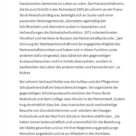
französischen Gemeinde ins Leben zu rufen. Die Französischlehrerin,
die bis zum Eintritt in den Ruhestand 2003 als Lehrerin an der Franz-
Stock-Realschule tätig war, beteiligte sich an Suche nach einer
passenden Partnergemeinde, übersetzte regelmäßig den
Schriftverkehr und übernahm zudem in Gesprächen und
Verhandlungen die Dolmetscherfunktion. 1971 unterzeichneten
Hövelhof und Verrières-le-Buisson die Partnerschaftsurkunde. „Seit
Grünung der Städtepartnerschaft sind Sie engagiertes Mitglied des
Partnerschaftskomitees und haben sich in dieser Funktion unter
anderem dafür eingesetzt, dass Gäste bei den gegenseitigen
Austauschbesuchen nicht in Hotels übernachten, sondern in
Gastfamilien das Leben des anderen teilen und kennenlernen“, so
Rüther.
Der Lehrerin Gertraud Mütter war der Aufbau und die Pflege einer
Schulpartnerschaft ein besonderes Anliegen. Sie organisierte die
gegenseitigen Schüleraustausche zwischen der Franz-Stock-
Realschule und dem Collège Jean-Moulin in der Partnerstadt. Zudem
trug sie erheblich dazu bei, dass inzwischen auch wechselseitige
Besuche von Grundschülerinnen und -schülern der hiesigen
Kirchschule und der Paul-Fort-Schule in Verrières stattfinden. „Sie
haben immer leidenschaftlich und unermüdlich für die Beziehung
der Städte geworben und so mit ihrer Begeisterung gerade junge
Menschen angesteckt und sie zur Mitarbeit in den Komitees