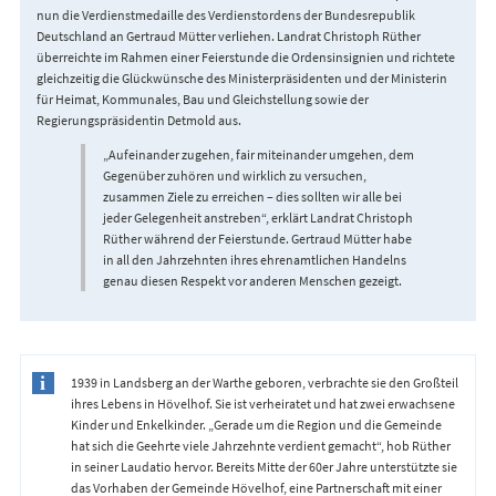
nun die Verdienstmedaille des Verdienstordens der Bundesrepublik
Deutschland an Gertraud Mütter verliehen. Landrat Christoph Rüther
überreichte im Rahmen einer Feierstunde die Ordensinsignien und richtete
gleichzeitig die Glückwünsche des Ministerpräsidenten und der Ministerin
für Heimat, Kommunales, Bau und Gleichstellung sowie der
Regierungspräsidentin Detmold aus.
„Aufeinander zugehen, fair miteinander umgehen, dem
Gegenüber zuhören und wirklich zu versuchen,
zusammen Ziele zu erreichen – dies sollten wir alle bei
jeder Gelegenheit anstreben“, erklärt Landrat Christoph
Rüther während der Feierstunde. Gertraud Mütter habe
in all den Jahrzehnten ihres ehrenamtlichen Handelns
genau diesen Respekt vor anderen Menschen gezeigt.
1939 in Landsberg an der Warthe geboren, verbrachte sie den Großteil
ihres Lebens in Hövelhof. Sie ist verheiratet und hat zwei erwachsene
Kinder und Enkelkinder. „Gerade um die Region und die Gemeinde
hat sich die Geehrte viele Jahrzehnte verdient gemacht“, hob Rüther
in seiner Laudatio hervor. Bereits Mitte der 60er Jahre unterstützte sie
das Vorhaben der Gemeinde Hövelhof, eine Partnerschaft mit einer