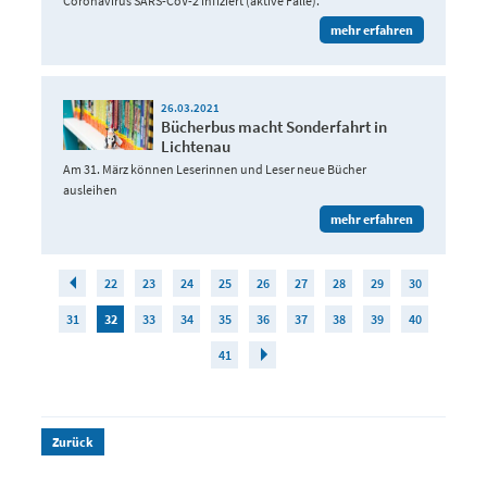
Coronavirus SARS-CoV-2 infiziert (aktive Fälle).
mehr erfahren
26.03.2021
Bücherbus macht Sonderfahrt in
Lichtenau
Am 31. März können Leserinnen und Leser neue Bücher
ausleihen
mehr erfahren
22
23
24
25
26
27
28
29
30
31
32
33
34
35
36
37
38
39
40
41
Zurück