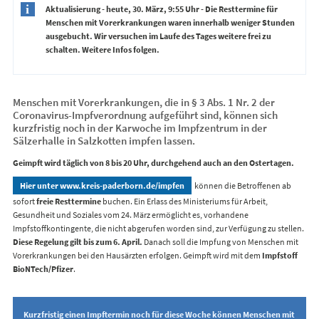
Aktualisierung - heute, 30. März, 9:55 Uhr - Die Resttermine für
Menschen mit Vorerkrankungen waren innerhalb weniger Stunden
ausgebucht. Wir versuchen im Laufe des Tages weitere frei zu
schalten. Weitere Infos folgen.
Menschen mit Vorerkrankungen, die in § 3 Abs. 1 Nr. 2 der
Coronavirus-Impfverordnung aufgeführt sind, können sich
kurzfristig noch in der Karwoche im Impfzentrum in der
Sälzerhalle in Salzkotten impfen lassen.
Geimpft wird täglich von 8 bis 20 Uhr, durchgehend auch an den Ostertagen.
Hier unter www.kreis-paderborn.de/impfen
können die Betroffenen ab
sofort
freie Resttermine
buchen. Ein Erlass des Ministeriums für Arbeit,
Gesundheit und Soziales vom 24. März ermöglicht es, vorhandene
Impfstoffkontingente, die nicht abgerufen worden sind, zur Verfügung zu stellen.
Diese Regelung gilt bis zum 6. April.
Danach soll die Impfung von Menschen mit
Vorerkrankungen bei den Hausärzten erfolgen. Geimpft wird mit dem
Impfstoff
BioNTech/Pfizer
.
Kurzfristig einen Impftermin noch für diese Woche können Menschen mit