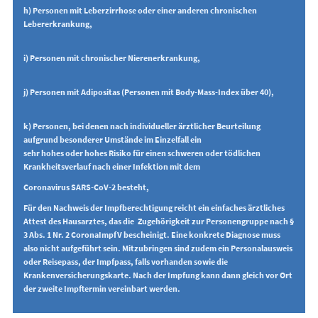
h) Personen mit Leberzirrhose oder einer anderen chronischen
Lebererkrankung,
i) Personen mit chronischer Nierenerkrankung,
j) Personen mit Adipositas (Personen mit Body-Mass-Index über 40),
k) Personen, bei denen nach individueller ärztlicher Beurteilung
aufgrund besonderer Umstände im Einzelfall ein
sehr hohes oder hohes Risiko für einen schweren oder tödlichen
Krankheitsverlauf nach einer Infektion mit dem
Coronavirus SARS-CoV-2 besteht,
Für den Nachweis der Impfberechtigung reicht ein einfaches ärztliches
Attest des Hausarztes, das die Zugehörigkeit zur Personengruppe nach §
3 Abs. 1 Nr. 2 CoronaImpfV bescheinigt. Eine konkrete Diagnose muss
also nicht aufgeführt sein. Mitzubringen sind zudem ein Personalausweis
oder Reisepass, der Impfpass, falls vorhanden sowie die
Krankenversicherungskarte. Nach der Impfung kann dann gleich vor Ort
der zweite Impftermin vereinbart werden.