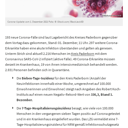
Corona-Update vom 1. Dezember 2021 Foto: © iStock.com/ BlackJack3D
193 neue Corona-Fälle sind laut Lagebericht des Kreises Paderborn gegenüber
dem Vortag dazu gekommen, Stand: 01. Dezember, 11 Uhr. 297 weitere Corona-
Erkrankte haben eine akute Infektion überstanden und gelten als genesen.
Unterm Strich sind aktuell 2.216 Menschen im
Kreis Paderborn
mit dem
Coronavirus SARS-CoV-2 infiziert (aktive Fälle). 49 Corona-Erkrankte müssen
derzeit im Krankenhaus, 19 von ihnen intensivmedizinisch behandelt werden.
2.931 Personen befinden sich in Quarantäne.
Die
Sieben-Tage-Inzidenz
für den Kreis Paderborn (Anzahl der
Neuinfektionen innerhalb einer Woche, umgerechnet auf 100.000
Einwohnerinnen und Einwohner) steigt nach Angaben des Robert Koch-
Instituts auf einen neuen Negativ-Rekord-Wert von
336,3, Stand 1.
Dezember.
Die
7-Tage-Hospitalisierungsinzidenz
besagt, wie viele von 100.000
Menschen in den vergangenen sieben Tagen positiv auf Corona getestet
und in ein Krankenhaus eingeliefert wurden. Das LZG vermeldet eine 7-
Tage-Hospitalisierungsinzidenz für NRW gemäß Infektionsschutzgesetz