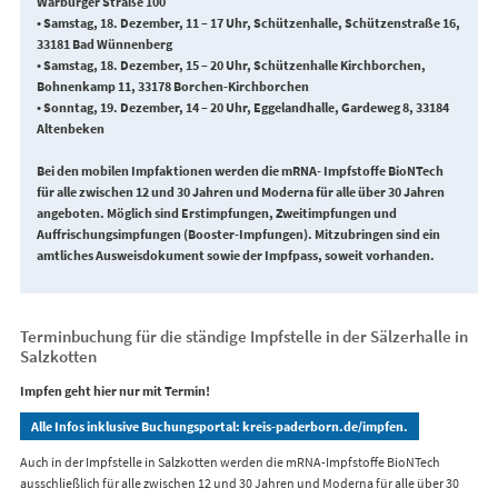
Warburger Straße 100
• Samstag, 18. Dezember, 11 – 17 Uhr, Schützenhalle, Schützenstraße 16,
33181 Bad Wünnenberg
• Samstag, 18. Dezember, 15 – 20 Uhr, Schützenhalle Kirchborchen,
Bohnenkamp 11, 33178 Borchen-Kirchborchen
• Sonntag, 19. Dezember, 14 – 20 Uhr, Eggelandhalle, Gardeweg 8, 33184
Altenbeken
Bei den mobilen Impfaktionen werden die mRNA- Impfstoffe BioNTech
für alle zwischen 12 und 30 Jahren und Moderna für alle über 30 Jahren
angeboten. Möglich sind Erstimpfungen, Zweitimpfungen und
Auffrischungsimpfungen (Booster-Impfungen). Mitzubringen sind ein
amtliches Ausweisdokument sowie der Impfpass, soweit vorhanden.
Terminbuchung für die ständige Impfstelle in der Sälzerhalle in
Salzkotten
Impfen geht hier nur mit Termin!
Alle Infos inklusive Buchungsportal: kreis-paderborn.de/impfen.
Auch in der Impfstelle in Salzkotten werden die mRNA-Impfstoffe BioNTech
ausschließlich für alle zwischen 12 und 30 Jahren und Moderna für alle über 30