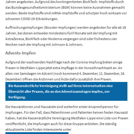
Jahren angeboten. Aufgrund des kontingentierten BioNTech- Impfstoffs durch
das Bundesgesundheitsministerium (BGM) können keine Ausnahmen gemacht
werden. Beide Impfstoffe sind mRNA-Impfstoffe und schützen hoch wirksam vor
schweren COVID-19-Erkrankungen.
Auffrischungsimpfungen (Booster-Impfungen) werden angeboten für alle ab 18
Jahren, bei denen entweder mindestens fünf Monate seit der Impfung mit
AstraZeneca, BioNTech oder Moderna vergangen sind oder frühestens vier
Wochen nach der Impfung mit Johnson & Johnson.
Advents-Impfen
Aufgrund der wachsenden Nachfrage nach der Corona-Impfung bieten einige
Praxen in Westfalen-Lippe jetzt extra Impftage in der Vorweihnachtszeit an. An
allen vier Samstagen im Advent (noch kommend 4. Dezember, 11. Dezember, 18.
Dezember) öffnen die Ärztinnen und Ärzte dafür zusätzlich ihre Praxen.
Die Kassenärztliche Vereinigung stellt auf Ihren Internetseiten eine
Übersicht aller Praxen, die an den Adventssamstagen impfen, zur
Verfügung.
Die Hausärztinnen und Hausärzte sind weiterhin erster Ansprechperson für
Impfungen. Für den Fall, dass Patientinnen und Patienten keinen festen Hausarzt
haben, hat die Kassenärztliche Vereinigung Westfalen-Lippe eine Liste von Praxen
veröffentlicht, die Impfungen auch für diese Gruppe anbieten. Die ständig
aktualisierte Liste finden Interessierte unter