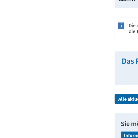
Die 
die 
Das 
Alle akt
Sie m
Inform