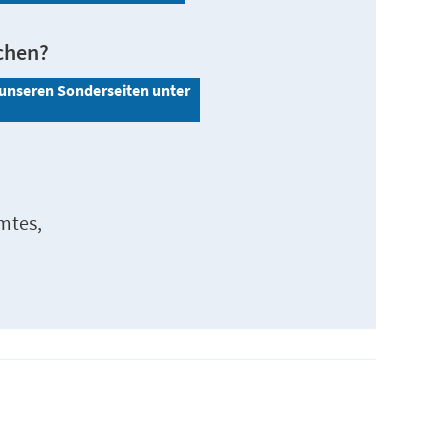
chen?
 unseren Sonderseiten unter
mtes,