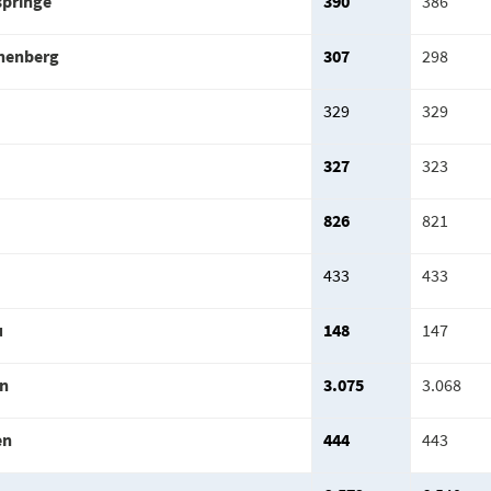
springe
390
386
nenberg
307
298
329
329
327
323
826
821
433
433
u
148
147
n
3.075
3.068
en
444
443