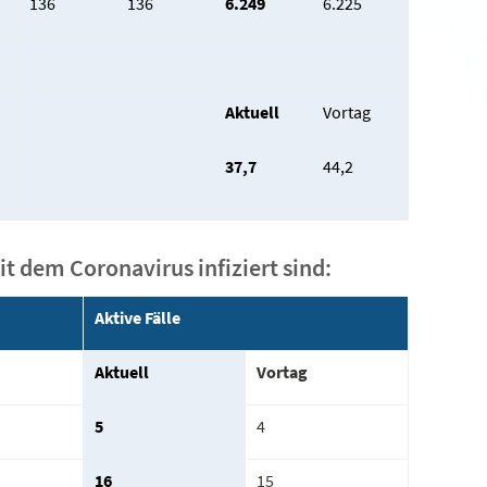
136
136
6.249
6.225
Aktuell
Vortag
37,7
44,2
it dem Coronavirus infiziert sind:
Aktive Fälle
Aktuell
Vortag
5
4
16
15