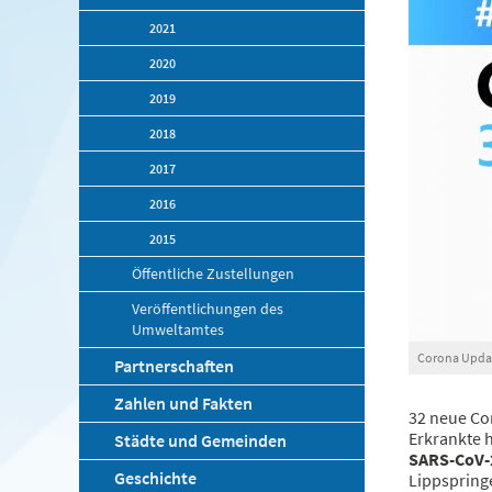
2021
2020
2019
2018
2017
2016
2015
Öffentliche Zustellungen
Veröffentlichungen des
Umweltamtes
Corona Updat
Partnerschaften
Zahlen und Fakten
32 neue Cor
Erkrankte h
Städte und Gemeinden
SARS-CoV-2 
Geschichte
Lippspringe