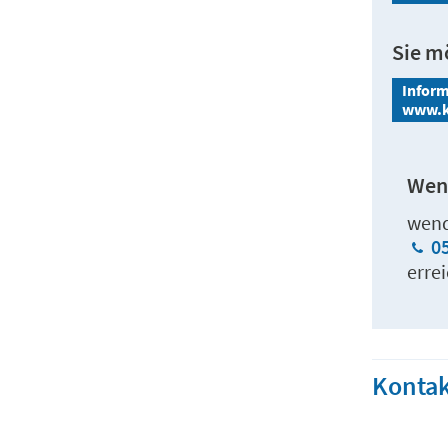
Sie m
Inform
www.kr
Wenn
wend
0
errei
Kontak