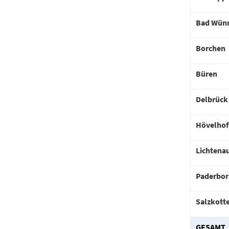
Bad Wün
Borchen
Büren
Delbrück
Hövelhof
Lichtena
Paderbor
Salzkott
GESAMT