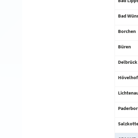
Bad Lipp
Bad Wün
Borchen
Büren
Delbrück
Hövelhof
Lichtena
Paderbor
Salzkott