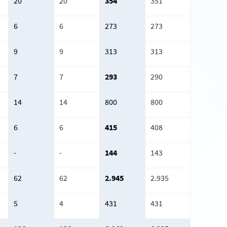
20
20
354
351
6
6
273
273
9
9
313
313
7
7
293
290
14
14
800
800
6
6
415
408
-
-
144
143
62
62
2.945
2.935
5
4
431
431