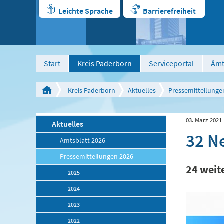
Leichte Sprache
Barrierefreiheit
Start
Kreis Paderborn
Serviceportal
Ämt
Kreis Paderborn
Aktuelles
Pressemitteilunge
03. März 2021
Aktuelles
32 N
Amtsblatt 2026
Pressemitteilungen 2026
24 weit
2025
2024
2023
2022