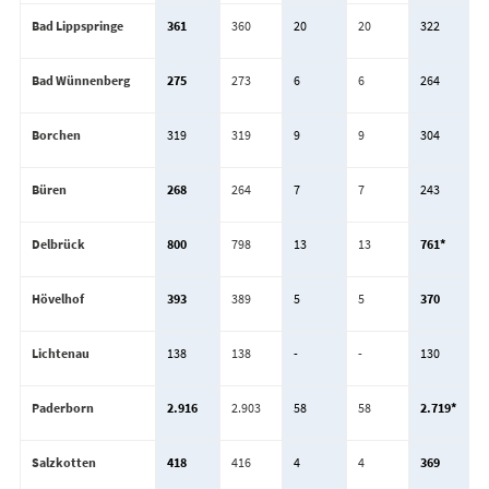
Bad Lippspringe
361
360
20
20
322
Bad Wünnenberg
275
273
6
6
264
Borchen
319
319
9
9
304
Büren
268
264
7
7
243
Delbrück
800
798
13
13
761*
Hövelhof
393
389
5
5
370
Lichtenau
138
138
-
-
130
Paderborn
2.916
2.903
58
58
2.719*
Salzkotten
418
416
4
4
369