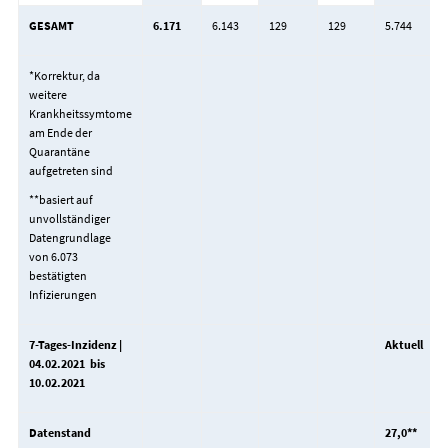
GESAMT
6.171
6.143
129
129
5.744
*Korrektur, da
weitere
Krankheitssymtome
am Ende der
Quarantäne
aufgetreten sind
**basiert auf
unvollständiger
Datengrundlage
von 6.073
bestätigten
Infizierungen
7-Tages-Inzidenz |
Aktuell
04.02.2021 bis
10.02.2021
Datenstand
27,0**