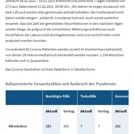
Zeitraum 04.02.2021 – 10.02.2021 errechnet und weist eine 7-Tages-Inzidenz von
27,0 aus, Datenstand 11.02.2021, 00:00 Uhr. „Wir stehen im engen Austausch mit
dem LZG und werden dies gemeinsam zeitnah beheben. Der Inzidenzwert wird
daher wieder steigen“, erklärt Dr. Constanze Kuhnert. Auch werde weiterhin
erwartet, dass die Zahl der gemeldeten Neuinfektionen in den nächsten Tagen
wieder steige, da aufgrund der winterlichen Witterungsverhältnisse auch
Kurierfahrer der Labore nicht durchgekommen sind und somit Proben nicht
analysiert werden konnten.
Unverändert 45 Corona-Patienten werden zurzeit im Krankenhaus behandelt,
von denen 18 intensivmedizinisch behandelt werden müssen. 1.154 Menschen
befinden sich in Quarantäne.
Das Corona-Geschehen im Kreis Paderborn in Tabellenform:
Aufsummierte Gesamtzahlen seit Ausbruch der Pandemie:
Bestätigte Fälle
Todesfälle
Genesene
Aktuell
Vortag
Aktuell
Vortag
Aktuell
Altenbeken
283
283
7
7
262