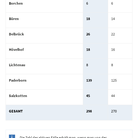
Borchen
6
6
Büren
18
14
Delbrück
26
22
Hövelhof
18
16
Lichtenau
8
8
Paderborn
139
125
Salzkotten
45
44
GESAMT
298
270
Die Zahl der aktiven Fälle erhält man, wenn man von der