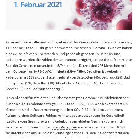
28 neue Corona-Fälle sind laut Lagebericht des Kreises Paderborn am Donnerstag,
11. Februar, Stand 11 Uhr gemeldet worden. Weitere drei Corona-Erkrankte haben
eine akute Infektion überstanden und gelten als genesen. In Delbrück und
Paderborn wurden die Zahlen der Genesenen korrigiert, sodass die aufsummierte
Zahl der Genesenen unverändert 5.744 beträgt. Derzeit sind 298 Menschen mit
dem Coronavirus SARS-CoV-2 infiziert (aktive Fälle). Betroffen ist weiterhin
Paderborn mit 139 aktiven Fällen, gefolgt von Salzkotten (45), Delbrück (26), Bad
Lippspringe (19), Hövelhof (18), Altenbeken (14), Büren (18), Lichtenau (8),
Borchen (6) und Bad Wünnenberg (5).
Die Zahl der aufsummierten und laborbestätigten Coronavirus-Infektionen seit
Ausbruch der Pandemie beträgt 6.171, Stand 11.02., 11:00 Uhr. Unverändert 129
Menschen sind in Zusammenhang mit einer COVID-19-Infektion verstorben.
Aufgrund eines Software-Fehlers konnte das Landeszentrum für Gesundheit
(LZG) die vom Gesundheitsamt Paderborn gemeldeten Neuinfektionen nicht
verarbeiten und weist für den
Kreis Paderborn
weiterhin den Stand von 6.073
Neuinfektionen aus. Auf dieser Grundlage hat das LZG den Inzidenzwert für den