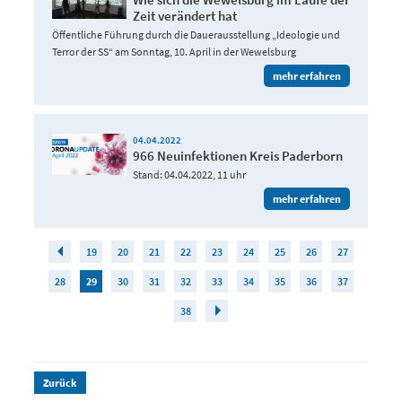
Zeit verändert hat
Öffentliche Führung durch die Dauerausstellung „Ideologie und
Terror der SS“ am Sonntag, 10. April in der Wewelsburg
mehr erfahren
04.04.2022
966 Neuinfektionen Kreis Paderborn
Stand: 04.04.2022, 11 uhr
mehr erfahren
19
20
21
22
23
24
25
26
27
28
29
30
31
32
33
34
35
36
37
38
Zurück