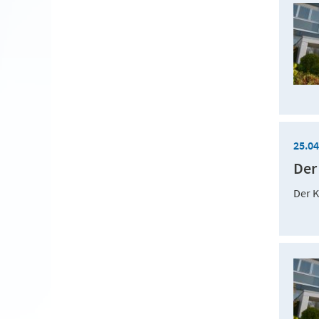
25.0
Der
Der K