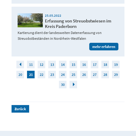
25.05.2022
Erfassung von Streuobstwiesen im
Kreis Paderborn
Kartierung dient der landesweiten Datenerfassung von
Streuobstbeständen in Nordrhein-Westfalen
mehr erfahren
11
12
13
14
15
16
17
18
19
20
21
22
23
24
25
26
27
28
29
30
Zurück