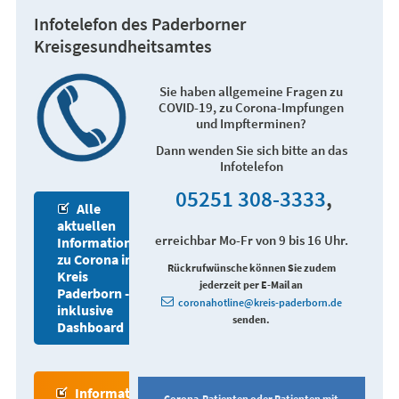
Infotelefon des Paderborner
Kreisgesundheitsamtes
Sie haben allgemeine Fragen zu
COVID-19, zu Corona-Impfungen
und Impfterminen?
Dann wenden Sie sich bitte an das
Infotelefon
05251 308-3333
,
Alle
aktuellen
erreichbar Mo-Fr von 9 bis 16 Uhr.
Informationen
zu Corona im
Rückrufwünsche können Sie zudem
Kreis
jederzeit per E-Mail an
Paderborn -
coronahotline@kreis-paderborn.de
inklusive
senden.
Dashboard
Informationen zum Impfen
Corona-Patienten oder Patienten mit