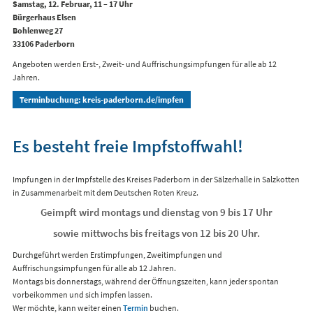
Samstag, 12. Februar, 11 – 17 Uhr
Bürgerhaus Elsen
Bohlenweg 27
33106 Paderborn
Angeboten werden Erst-, Zweit- und Auffrischungsimpfungen für alle ab 12
Jahren.
Terminbuchung: kreis-paderborn.de/impfen
Es besteht freie Impfstoffwahl!
Impfungen in der Impfstelle des Kreises Paderborn in der Sälzerhalle in Salzkotten
in Zusammenarbeit mit dem Deutschen Roten Kreuz.
Geimpft wird montags und dienstag von 9 bis 17 Uhr
sowie mittwochs bis freitags von 12 bis 20 Uhr.
Durchgeführt werden Erstimpfungen, Zweitimpfungen und
Auffrischungsimpfungen für alle ab 12 Jahren.
Montags bis donnerstags, während der Öffnungszeiten, kann jeder spontan
vorbeikommen und sich impfen lassen.
Wer möchte, kann weiter einen
Termin
buchen.