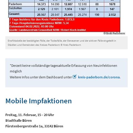
Grafiktabelle der bestätigten Fälle, der Todesfälle, der Genesenen und der aktiven Fälle eingeteilt in
Städten und Gemeinden des Kreises Paderborn © Kreis Paderborn
*Derzeit keine vollständige tagesaktuelle Erfassung von Neuinfektionen
möglich
Weitere Infos unter dem Dashboard unter
kreis-paderborn.de/corona
.
Mobile Impfaktionen
Freitag, 11. Februar, 15 – 20 Uhr
Stadthalle Büren
Fürstenbergerstraße 1a, 33142 Büren