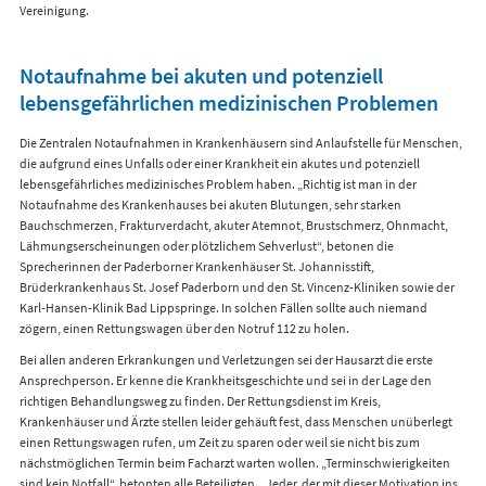
Vereinigung.
Notaufnahme bei akuten und potenziell
lebensgefährlichen medizinischen Problemen
Die Zentralen Notaufnahmen in Krankenhäusern sind Anlaufstelle für Menschen,
die aufgrund eines Unfalls oder einer Krankheit ein akutes und potenziell
lebensgefährliches medizinisches Problem haben. „Richtig ist man in der
Notaufnahme des Krankenhauses bei akuten Blutungen, sehr starken
Bauchschmerzen, Frakturverdacht, akuter Atemnot, Brustschmerz, Ohnmacht,
Lähmungserscheinungen oder plötzlichem Sehverlust“, betonen die
Sprecherinnen der Paderborner Krankenhäuser St. Johannisstift,
Brüderkrankenhaus St. Josef Paderborn und den St. Vincenz-Kliniken sowie der
Karl-Hansen-Klinik Bad Lippspringe. In solchen Fällen sollte auch niemand
zögern, einen Rettungswagen über den Notruf 112 zu holen.
Bei allen anderen Erkrankungen und Verletzungen sei der Hausarzt die erste
Ansprechperson. Er kenne die Krankheitsgeschichte und sei in der Lage den
richtigen Behandlungsweg zu finden. Der Rettungsdienst im Kreis,
Krankenhäuser und Ärzte stellen leider gehäuft fest, dass Menschen unüberlegt
einen Rettungswagen rufen, um Zeit zu sparen oder weil sie nicht bis zum
nächstmöglichen Termin beim Facharzt warten wollen. „Terminschwierigkeiten
sind kein Notfall“, betonten alle Beteiligten. „Jeder, der mit dieser Motivation ins