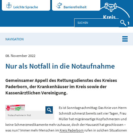
Leichte Sprache
Barrierefreiheit
NAVIGATION
08. November 2022
Nur als Notfall in die Notaufnahme
Gemeinsamer Appell des Rettungsdienstes des Kreises
Paderborn, der Krankenhäuser im Kreis sowie der
Kassenärztlichen Vereinigung.
Es ist Sonntagnachmittag: Das Knie von Herrn
Schmidt schmerzt bereits seit vier Tagen, Frau
Notaufnahme in Not
Müller hat migräneartige Kopfschmerzen und
keine Schmerzmedikamente mehr zuhause, doch der Hausarzt hat geschlossen –
was nun? Immer mehr Menschen im
Kreis Paderborn
rufen in solchen Situationen