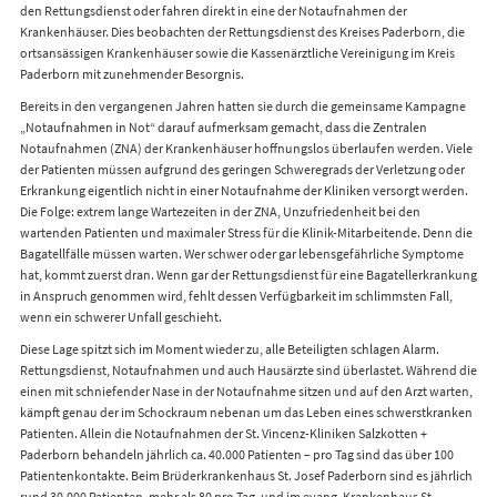
den Rettungsdienst oder fahren direkt in eine der Notaufnahmen der
Krankenhäuser. Dies beobachten der Rettungsdienst des Kreises Paderborn, die
ortsansässigen Krankenhäuser sowie die Kassenärztliche Vereinigung im Kreis
Paderborn mit zunehmender Besorgnis.
Bereits in den vergangenen Jahren hatten sie durch die gemeinsame Kampagne
„Notaufnahmen in Not“ darauf aufmerksam gemacht, dass die Zentralen
Notaufnahmen (ZNA) der Krankenhäuser hoffnungslos überlaufen werden. Viele
der Patienten müssen aufgrund des geringen Schweregrads der Verletzung oder
Erkrankung eigentlich nicht in einer Notaufnahme der Kliniken versorgt werden.
Die Folge: extrem lange Wartezeiten in der ZNA, Unzufriedenheit bei den
wartenden Patienten und maximaler Stress für die Klinik-Mitarbeitende. Denn die
Bagatellfälle müssen warten. Wer schwer oder gar lebensgefährliche Symptome
hat, kommt zuerst dran. Wenn gar der Rettungsdienst für eine Bagatellerkrankung
in Anspruch genommen wird, fehlt dessen Verfügbarkeit im schlimmsten Fall,
wenn ein schwerer Unfall geschieht.
Diese Lage spitzt sich im Moment wieder zu, alle Beteiligten schlagen Alarm.
Rettungsdienst, Notaufnahmen und auch Hausärzte sind überlastet. Während die
einen mit schniefender Nase in der Notaufnahme sitzen und auf den Arzt warten,
kämpft genau der im Schockraum nebenan um das Leben eines schwerstkranken
Patienten. Allein die Notaufnahmen der St. Vincenz-Kliniken Salzkotten +
Paderborn behandeln jährlich ca. 40.000 Patienten – pro Tag sind das über 100
Patientenkontakte. Beim Brüderkrankenhaus St. Josef Paderborn sind es jährlich
rund 30.000 Patienten, mehr als 80 pro Tag, und im evang. Krankenhaus St.