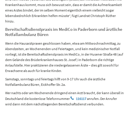
Krankenhaus kommt, muss sich bewusst sein, dass er damit die Aufmerksamkeit
eines Arztes bindet, der im selben Moment eigentlich einem vielleicht sogar
lebensbedrohlich Erkrankten helfen müsste“, fügt Landrat Christoph Rüther
hinzu.
Bereitschaftsdienstpraxis im MediCo in Paderborn und ärztliche
Notfallambulanz Büren
Wenn die Hausarztpraxen geschlossen haben, etwa am Mittwochnachmittag, zu
Abendzeiten, an Wochenenden und Feiertagen, und kein medizinischer Notfall
vorliegt, ist die Bereitschaftsdienstpraxis im MediCo, in der Husener Straße 48 (auf
dem Gelände des Brüderkrankenhauses St. Josef) in Paderborn die richtige
Anlaufstelle. Hier praktizieren die niedergelassenen Ärzte – dies gilt sowohl für
Erwachsene als auch für kranke Kinder.
Samstags, sonntags und feiertags hilft von 9-17 Uhr auch die ärztliche
Notfallambulanz Büren, Eickhoffer Str. 2a.
Wer nachts oder am Wochenende dringend einen Arzt braucht, der kann überall in
Deutschland die kostenlose Telefonnummer
116117
anrufen. Der Anrufer
wird dann mit dem nächstliegenden Bereitschaftsdienst verbunden.