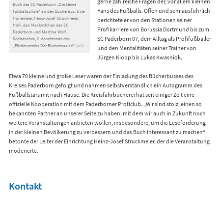
gerne zahlreiche Fragen der, vor allem kleinen
Buch des SC Paderborn „Die kleine
Fans des Fußballs. Offen und sehr ausführlich
Fußballschule“ an den Bücherbus: Uwe
Hünemeier, Heinz-Josef Struckmeier,
berichtete er von den Stationen seiner
Holli, das Maskottchen des SC
Profikarriere von Borussia Dortmund bis zum
Paderborn und Martina Wolf-
SC Paderborn 07, dem Alltag als Profifußballer
Sedlatschek, 2. Vorsitzende des
„Fördervereins Der Bücherbus e.V.“ (v.l.)
und den Mentalitäten seiner Trainer von
Jürgen Klopp bis Lukas Kwasniok.
Etwa 70 kleine und große Leser waren der Einladung des Bücherbusses des
Kreises Paderborn gefolgt und nahmen selbstverständlich ein Autogramm des
Fußballstars mit nach Hause. Die Kreisfahrbücherei hat seit einiger Zeit eine
offizielle Kooperation mit dem Paderborner Proficlub. „Wir sind stolz, einen so
bekannten Partner an unserer Seite zu haben, mit dem wir auch in Zukunft noch
weitere Veranstaltungen anbieten wollen, insbesondere, um die Leseförderung
in der kleinen Bevölkerung zu verbessern und das Buch interessant zu machen“
betonte der Leiter der Einrichtung Heinz-Josef Struckmeier, der die Veranstaltung
moderierte.
Kontakt