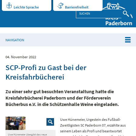
Leichte Sprache
Barrierefreiheit
NAVIGATION
04. November 2022
SCP-Profi zu Gast bei der
Kreisfahrbücherei
Zu einer sehr gut besuchten Veranstaltung hatte die
Kreisfahrbücherei Paderborn und der Förderverein
Bücherbus e.V. in die Schützenhalle Weine eingeladen.
Uwe Hünemeier, Urgestein des Fußball-
Zweitligisten SC Paderborn 07, erzählte aus
seinem Leben als Profi und beantwortet
Uwe Hünemeier übergibt das neue