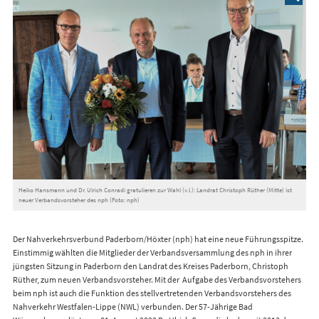
Heiko Hansmann und Dr. Ulrich Conradi gratulieren zur Wahl (v.l.): Landrat Christoph Rüther (Mitte) ist
neuer Verbandsvorsteher des nph (Foto: nph)
Der Nahverkehrsverbund Paderborn/Höxter (nph) hat eine neue Führungsspitze.
Einstimmig wählten die Mitglieder der Verbandsversammlung des nph in ihrer
jüngsten Sitzung in Paderborn den Landrat des Kreises Paderborn, Christoph
Rüther, zum neuen Verbandsvorsteher. Mit der Aufgabe des Verbandsvorstehers
beim nph ist auch die Funktion des stellvertretenden Verbandsvorstehers des
Nahverkehr Westfalen-Lippe (NWL) verbunden. Der 57-Jährige Bad