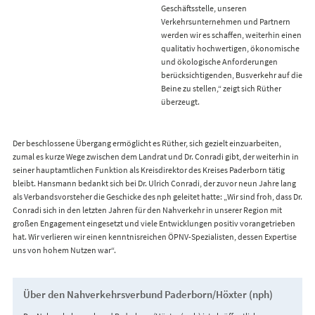
Geschäftsstelle, unseren
Verkehrsunternehmen und Partnern
werden wir es schaffen, weiterhin einen
qualitativ hochwertigen, ökonomische
und ökologische Anforderungen
berücksichtigenden, Busverkehr auf die
Beine zu stellen,“ zeigt sich Rüther
überzeugt.
Der beschlossene Übergang ermöglicht es Rüther, sich gezielt einzuarbeiten,
zumal es kurze Wege zwischen dem Landrat und Dr. Conradi gibt, der weiterhin in
seiner hauptamtlichen Funktion als Kreisdirektor des Kreises Paderborn tätig
bleibt. Hansmann bedankt sich bei Dr. Ulrich Conradi, der zuvor neun Jahre lang
als Verbandsvorsteher die Geschicke des nph geleitet hatte: „Wir sind froh, dass Dr.
Conradi sich in den letzten Jahren für den Nahverkehr in unserer Region mit
großen Engagement eingesetzt und viele Entwicklungen positiv vorangetrieben
hat. Wir verlieren wir einen kenntnisreichen ÖPNV-Spezialisten, dessen Expertise
uns von hohem Nutzen war“.
Über den Nahverkehrsverbund Paderborn/Höxter (nph)