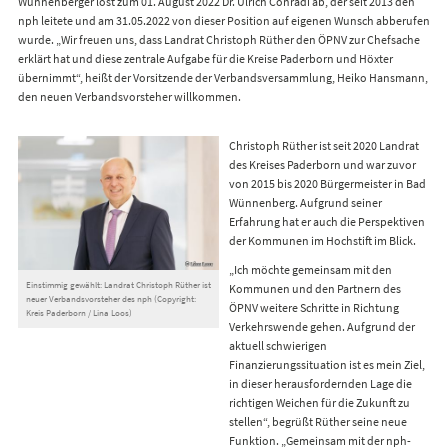
Wünnenberger löst zum 01. August 2022 Dr. Ulrich Conradi ab, der seit 2013 den
nph leitete und am 31.05.2022 von dieser Position auf eigenen Wunsch abberufen
wurde. „Wir freuen uns, dass Landrat Christoph Rüther den ÖPNV zur Chefsache
erklärt hat und diese zentrale Aufgabe für die Kreise Paderborn und Höxter
übernimmt“, heißt der Vorsitzende der Verbandsversammlung, Heiko Hansmann,
den neuen Verbandsvorsteher willkommen.
Christoph Rüther ist seit 2020 Landrat
des Kreises Paderborn und war zuvor
von 2015 bis 2020 Bürgermeister in Bad
Wünnenberg. Aufgrund seiner
Erfahrung hat er auch die Perspektiven
der Kommunen im Hochstift im Blick.
„Ich möchte gemeinsam mit den
Einstimmig gewählt: Landrat Christoph Rüther ist
Kommunen und den Partnern des
neuer Verbandsvorsteher des nph (Copyright:
ÖPNV weitere Schritte in Richtung
Kreis Paderborn / Lina Loos)
Verkehrswende gehen. Aufgrund der
aktuell schwierigen
Finanzierungssituation ist es mein Ziel,
in dieser herausfordernden Lage die
richtigen Weichen für die Zukunft zu
stellen“, begrüßt Rüther seine neue
Funktion. „Gemeinsam mit der nph-