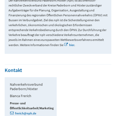
Der Nahverkehrsverbund Paderborn/Höxter (nph) ist als öffentlich-
rechtlicher Zweckverband der Kreise Paderborn und Höxter zuständiger
Aufgabenträger für die Planung, Organisation, Ausgestaltung und
Finanzierung des regionalen Öffentlichen Personennahverkehrs (ÖPNV) mit
Bussen im Verbundgebiet. Ziel des nph ist die Sicherstellung einer den
verkehrlichen, ökonomischen und ökologischen Erfordernissen
entsprechende Verkehrsbedienung durch den ÖPNV. Zur Durchführung der
Verkehre beauftragt der nph verschiedene Verkehrsunternehmen, die
jeweils im Rahmen eines europaweiten Wettbewerbsverfahrens ermittelt
werden. Weitere Informationen finden Sie
hier
.
Kontakt
Nahverkehrsverbund
Paderborn/Höxter
Bianca Frerich
Presse- und
Öffentlichkeitsarbeit/Marketing
frerich@nph.de