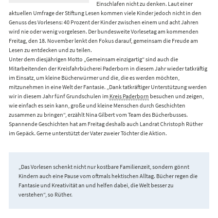
Einschlafen nicht zu denken. Laut einer
aktuellen Umfrage der Stiftung Lesen kommen viele Kinder jedoch nicht in den
Genuss des Vorlesens: 40 Prozent der Kinder zwischen einem und acht Jahren
wird nie oder wenig vorgelesen. Der bundesweite Vorlesetag am kommenden
Freitag, den 18. November lenkt den Fokus darauf, gemeinsam die Freude am
Lesen zu entdecken und zu teilen.
Unter dem diesjährigen Motto „Gemeinsam einzigartig“ sind auch die
Mitarbeitenden der Kreisfahrbücherei Paderborn in diesem Jahr wieder tatkräftig
im Einsatz, um kleine Bücherwürmer und die, die es werden möchten,
mitzunehmen in eine Welt der Fantasie. „Dank tatkräftiger Unterstützung werden
wir in diesem Jahr fünf Grundschulen im
Kreis Paderborn
besuchen und zeigen,
wie einfach es sein kann, große und kleine Menschen durch Geschichten
zusammen zu bringen“, erzählt Nina Gilbert vom Team des Bücherbusses.
Spannende Geschichten hat am Freitag deshalb auch Landrat Christoph Rüther
im Gepäck. Gerne unterstützt der Vater zweier Töchter die Aktion.
„Das Vorlesen schenkt nicht nur kostbare Familienzeit, sondern gönnt
Kindern auch eine Pause vom oftmals hektischen Alltag. Bücher regen die
Fantasie und Kreativität an und helfen dabei, die Welt besser zu
verstehen“, so Rüther.