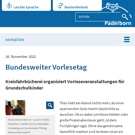
Leichte Sprache
Barrierefreiheit
NAVIGATION
16. November 2022
Bundesweiter Vorlesetag
Kreisfahrbücherei organisiert Vorleseveranstaltungen für
Grundschulkinder
Theo liebt am Abend nichts mehr, als einer
spannenden Gute-Nacht-Geschichte zu
lauschen. Ob es dabei um kleine Helden oder
Deutschland liest vor – auch im Kreis
große Piratenabenteuer geht, ist dem
Paderborn werden am bundesweiten
Fünfjährigen egal. Ohne das gemeinsame
Vorlesetag am kommenden Freitag
Gemütlich machen und Vorlesen ist an ein
Geschichten erzählt