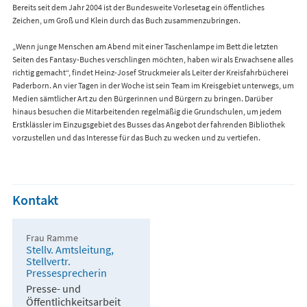
Bereits seit dem Jahr 2004 ist der Bundesweite Vorlesetag ein öffentliches
Zeichen, um Groß und Klein durch das Buch zusammenzubringen.
„Wenn junge Menschen am Abend mit einer Taschenlampe im Bett die letzten
Seiten des Fantasy-Buches verschlingen möchten, haben wir als Erwachsene alles
richtig gemacht“, findet Heinz-Josef Struckmeier als Leiter der Kreisfahrbücherei
Paderborn. An vier Tagen in der Woche ist sein Team im Kreisgebiet unterwegs, um
Medien sämtlicher Art zu den Bürgerinnen und Bürgern zu bringen. Darüber
hinaus besuchen die Mitarbeitenden regelmäßig die Grundschulen, um jedem
Erstklässler im Einzugsgebiet des Busses das Angebot der fahrenden Bibliothek
vorzustellen und das Interesse für das Buch zu wecken und zu vertiefen.
Kontakt
Frau Ramme
Stellv. Amtsleitung,
Stellvertr.
Pressesprecherin
Presse- und
Öffentlichkeitsarbeit