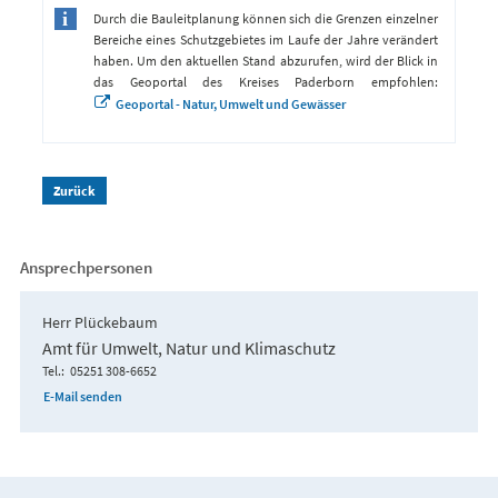
Durch die Bauleitplanung können sich die Grenzen einzelner
Bereiche eines Schutzgebietes im Laufe der Jahre verändert
haben. Um den aktuellen Stand abzurufen, wird der Blick in
das Geoportal des Kreises Paderborn empfohlen:
Geoportal - Natur, Umwelt und Gewässer
Zurück
Ansprechpersonen
Herr Plückebaum
Amt für Umwelt, Natur und Klimaschutz
Tel.
05251 308-6652
E-Mail senden