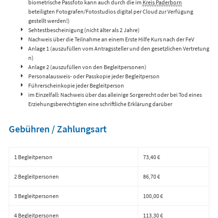
biometrische Passfoto kann auch durch die im
Kreis Paderborn
beteiligten Fotografen/Fotostudios digital per Cloud zur Verfügung
gestellt werden!)
Sehtestbescheinigung (nicht älter als 2 Jahre)
Nachweis über die Teilnahme an einem Erste Hilfe Kurs nach der FeV
Anlage 1 (auszufüllen vom Antragssteller und den gesetzlichen Vertretung
n)
Anlage 2 (auszufüllen von den Begleitpersonen)
Personalausweis- oder Passkopie jeder Begleitperson
Führerscheinkopie jeder Begleitperson
im Einzelfall: Nachweis über das alleinige Sorgerecht oder bei Tod eines
Erziehungsberechtigten eine schriftliche Erklärung darüber
Gebühren / Zahlungsart
1 Begleitperson
73,40 €
2 Begleitpersonen
86,70 €
3 Begleitpersonen
100,00 €
4 Begleitpersonen
113,30 €