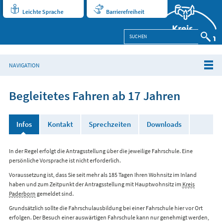
Leichte Sprache
Barrierefreiheit
NAVIGATION
Begleitetes Fahren ab 17 Jahren
Infos
Kontakt
Sprechzeiten
Downloads
In der Regel erfolgt die Antragsstellung über die jeweilige Fahrschule. Eine
persönliche Vorsprache ist nicht erforderlich.
Voraussetzung ist, dass Sie seit mehr als 185 Tagen Ihren Wohnsitz im Inland
haben und zum Zeitpunkt der Antragsstellung mit Hauptwohnsitz im
Kreis
Paderborn
gemeldet sind.
Grundsätzlich sollte die Fahrschulausbildung bei einer Fahrschule hier vor Ort
erfolgen. Der Besuch einer auswärtigen Fahrschule kann nur genehmigt werden,