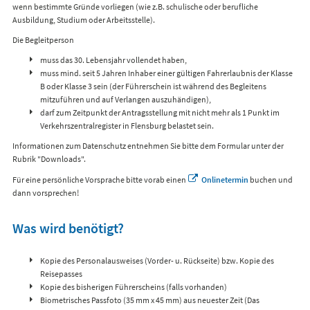
wenn bestimmte Gründe vorliegen (wie z.B. schulische oder berufliche
Ausbildung, Studium oder Arbeitsstelle).
Die Begleitperson
muss das 30. Lebensjahr vollendet haben,
muss mind. seit 5 Jahren Inhaber einer gültigen Fahrerlaubnis der Klasse
B oder Klasse 3 sein (der Führerschein ist während des Begleitens
mitzuführen und auf Verlangen auszuhändigen),
darf zum Zeitpunkt der Antragsstellung mit nicht mehr als 1 Punkt im
Verkehrszentralregister in Flensburg belastet sein.
Informationen zum Datenschutz entnehmen Sie bitte dem Formular unter der
Rubrik "Downloads".
Für eine persönliche Vorsprache bitte vorab einen
Onlinetermin
buchen und
dann vorsprechen!
Was wird benötigt?
Kopie des Personalausweises (Vorder- u. Rückseite) bzw. Kopie des
Reisepasses
Kopie des bisherigen Führerscheins (falls vorhanden)
Biometrisches Passfoto (35 mm x 45 mm) aus neuester Zeit (Das