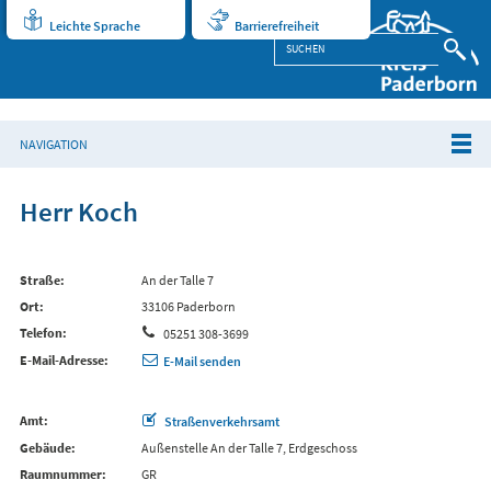
Leichte Sprache
Barrierefreiheit
NAVIGATION
Herr Koch
Straße
An der Talle 7
Ort
33106 Paderborn
Telefon
05251 308-3699
E-Mail-Adresse
E-Mail senden
Amt
Straßenverkehrsamt
Gebäude
Außenstelle An der Talle 7, Erdgeschoss
Raumnummer
GR