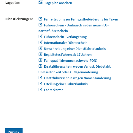
Lageplan
Lageplan ansehen
Dienstleistungen
Fahrerlaubnis zur Fahrgastbeförderung für Taxen
Führerschein - Umtausch in den neuen EU-
Kartenführerschein
Führerschein - Verlängerung
Internationaler Führerschein
Umschreibung einer Dienstfahrerlaubnis
Begleitetes Fahren ab 17 Jahren
Fahrqualifizierungsnachweis (FQN)
Ersatzführerschein wegen Verlust, Diebstahl,
Unleserlichkeit oder Auflagenänderung
Ersatzführerschein wegen Namensänderung
Erteilung einer Fahrerlaubnis
Fahrerkarten
Zurück