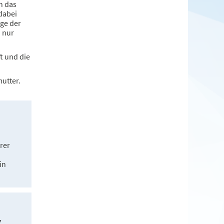
h das
dabei
rge der
n nur
t und die
mutter.
hrer
in
,