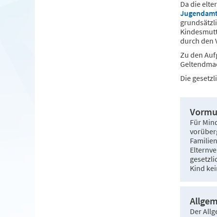
Da die elte
Jugendam
grundsätzl
Kindesmutt
durch den 
Zu den Auf
Geltendmac
Die gesetzl
Vormu
Für Mind
vorüberg
Familien
Elternve
gesetzli
Kind kei
Allgem
Der Allg