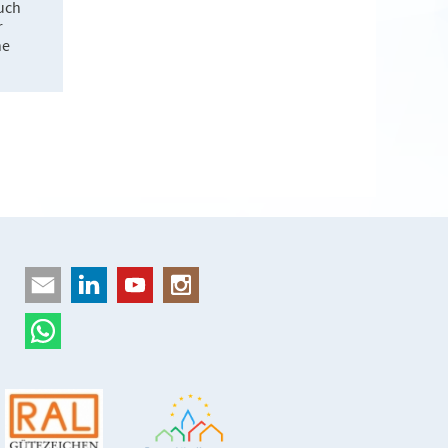
uch
r
he