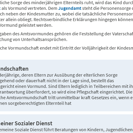
rliche Sorge des minderjährigen Elternteils ruht, wird das Kind durc
t
als Vormund vertreten. Dem
Jugendamt
steht die Personensorge 
ich neben der Kindesmutter zu, wobei die tatsächliche Personenso
er allein obliegt. Rechtsverbindliche Erklärungen hingegen könne
Vormund geleistet werden.
gaben des Amtsvormundes gehören die Feststellung der Vaterschaf
hung von Unterhaltsansprüchen.
iche Vormundschaft endet mit Eintritt der Volljährigkeit der Kindes
ndschaften
erjährige, deren Eltern zur Ausübung der elterlichen Sorge
ehend oder dauerhaft nicht in der Lage sind, bestellt das
gericht einen Vormund. Sind Eltern lediglich in Teilbereichen mit i
rantwortung überfordert, so wird eine Pflegschaft eingerichtet. Die
che Amtsvormundschaft tritt unmittelbar kraft Gesetzes ein, wenn e
nen sorgeberechtigten Elternteil hat
einer Sozialer Dienst
emeine Soziale Dienst führt Beratungen von Kindern, Jugendlichen