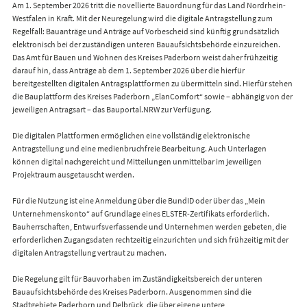
Am 1. September 2026 tritt die novellierte Bauordnung für das Land Nordrhein-
Westfalen in Kraft. Mit der Neuregelung wird die digitale Antragstellung zum
Regelfall: Bauanträge und Anträge auf Vorbescheid sind künftig grundsätzlich
elektronisch bei der zuständigen unteren Bauaufsichtsbehörde einzureichen.
Das Amt für Bauen und Wohnen des Kreises Paderborn weist daher frühzeitig
darauf hin, dass Anträge ab dem 1. September 2026 über die hierfür
bereitgestellten digitalen Antragsplattformen zu übermitteln sind. Hierfür stehen
die Bauplattform des Kreises Paderborn „ElanComfort“ sowie – abhängig von der
jeweiligen Antragsart – das Bauportal.NRW zur Verfügung.
Die digitalen Plattformen ermöglichen eine vollständig elektronische
Antragstellung und eine medienbruchfreie Bearbeitung. Auch Unterlagen
können digital nachgereicht und Mitteilungen unmittelbar im jeweiligen
Projektraum ausgetauscht werden.
Für die Nutzung ist eine Anmeldung über die BundID oder über das „Mein
Unternehmenskonto“ auf Grundlage eines ELSTER-Zertifikats erforderlich.
Bauherrschaften, Entwurfsverfassende und Unternehmen werden gebeten, die
erforderlichen Zugangsdaten rechtzeitig einzurichten und sich frühzeitig mit der
digitalen Antragstellung vertraut zu machen.
Die Regelung gilt für Bauvorhaben im Zuständigkeitsbereich der unteren
Bauaufsichtsbehörde des Kreises Paderborn. Ausgenommen sind die
Stadtgebiete Paderborn und Delbrück, die über eigene untere