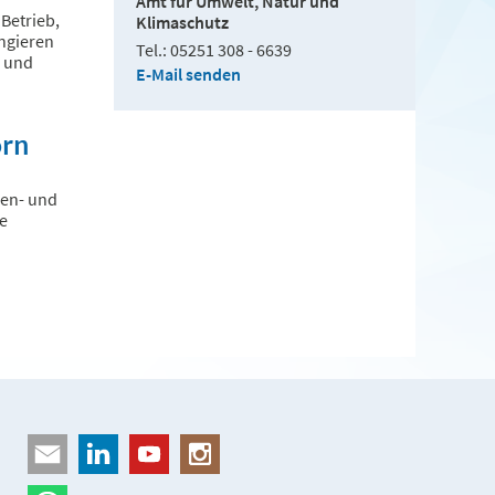
Amt für Umwelt, Natur und
Betrieb,
Klimaschutz
angieren
Tel.
05251 308 - 6639
z und
E-Mail senden
orn
den- und
e