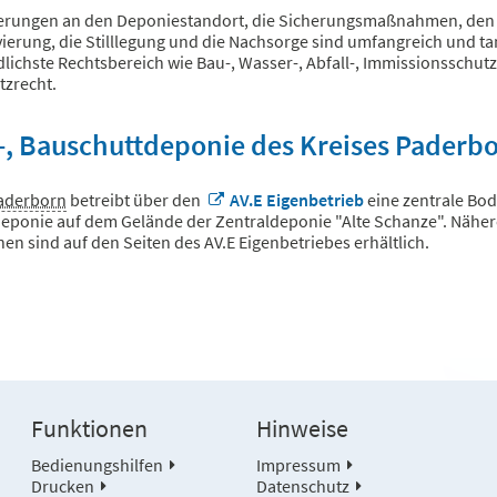
erungen an den Deponiestandort, die Sicherungsmaßnahmen, den 
vierung, die Stilllegung und die Nachsorge sind umfangreich und t
lichste Rechtsbereich wie Bau-, Wasser-, Abfall-, Immissionsschut
zrecht.
, Bauschuttdeponie des Kreises Paderb
Paderborn
betreibt über den
AV.E Eigenbetrieb
eine zentrale Bo
eponie auf dem Gelände der Zentraldeponie "Alte Schanze". Näher
en sind auf den Seiten des AV.E Eigenbetriebes erhältlich.
Funktionen
Hinweise
Bedienungshilfen
Impressum
Drucken
Datenschutz