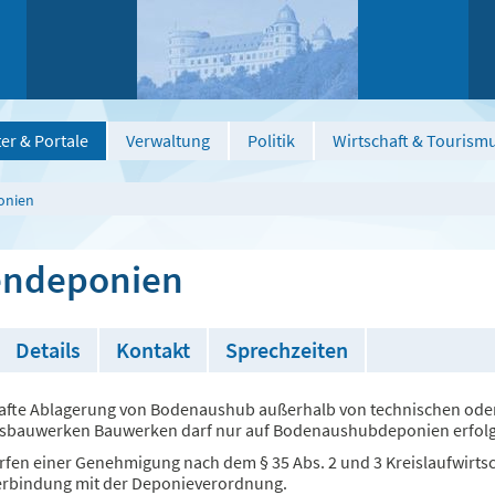
er & Portale
Verwaltung
Politik
Wirtschaft & Tourism
onien
ndeponien
Details
Kontakt
Sprechzeiten
afte Ablagerung von Bodenaushub außerhalb von technischen ode
sbauwerken Bauwerken darf nur auf Bodenaushubdeponien erfol
rfen einer Genehmigung nach dem § 35 Abs. 2 und 3 Kreislaufwirtsc
erbindung mit der Deponieverordnung.