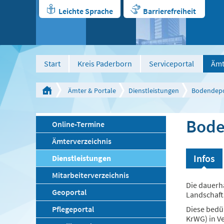
Leichte Sprache
Barrierefreiheit
Start
Kreis Paderborn
Serviceportal
Ämt
Ämter & Portale
Dienstleistungen
Bodendep
Bode
Online-Termine
Ämterverzeichnis
Infos
Dienstleistungen
Mitarbeiterverzeichnis
Die dauerh
Geoportal
Landschaft
Pflegeportal
Diese bedü
KrWG) in V