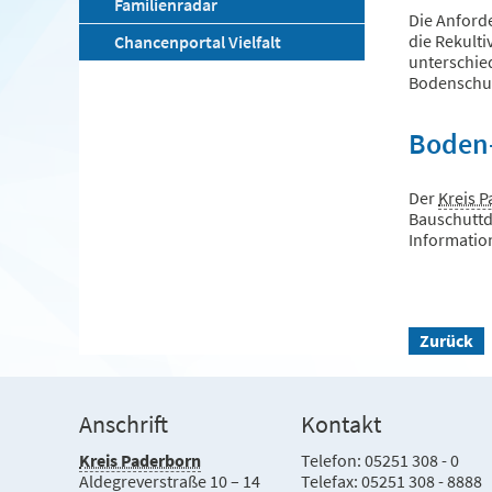
Familienradar
Die Anford
die Rekulti
Chancenportal Vielfalt
unterschied
Bodenschut
Boden-
Der
Kreis 
Bauschuttd
Information
Zurück
Anschrift
Kontakt
Kreis Paderborn
Telefon: 05251 308 - 0
Aldegreverstraße 10 – 14
Telefax: 05251 308 - 8888