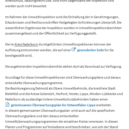
Artenschutz, Satzungsrecht usw. sind nicht Gegenstand der Inspektion und
werden auch nicht bewertet.
Im Rahmen der Umweltinspektion wird die Einhaltung der in Genehmigungen,
Erlaubnissen und Rechtsvorschriften festgelegten Anforderungen überprüft. Die
wesentlichen Ergebnisse der Inspektion werden in Umweltinspektionsberichten
zusammengefasst und der Öffentlichkeit zur Verfügunggestellt.
Die im
Kreis Paderborn
durchgeführten Umweltinspektionen können der
Auflistung entnommen werden, die auf einer
gesonderten Seite
für Sie
bereitgestellt wird.
Die zugehörenden Inspektionsberichte stehen dort als Download zur Verfügung.
Grundlage für diese Umweltinspektionen sind Überwachungspläne und daraus
entwickelte Überwachungsprogramme.
Die Bezirksregierung Detmold als Obere Umweltbehörde, die kreisfreie Stadt
Bielefeld und die Kreise Gütersloh, Herford, Höxter, Lippe, Minden-Lübbecke und
Paderborn als zuständige Untere Umweltschutzbehörden haben einen
gemeinsamen Überwachungsplan für Ostwestfalen-Lippe
erarbeitet.
In diesem gemeinsamen Überwachungsplan wird auch auf die spezifischen
Überwachungspläne und den daraus entwickelten
Umweltüberwachungsprogrammen der einzelnen Kreise verwiesen. In diesen
Plänen und Programmen auf Kreisebene wird beschrieben, wie sich der Stand