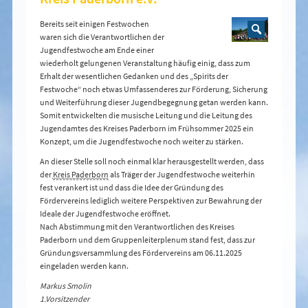
Bereits seit einigen Festwochen
waren sich die Verantwortlichen der
Jugendfestwoche am Ende einer
wiederholt gelungenen Veranstaltung häufig einig, dass zum
Erhalt der wesentlichen Gedanken und des „Spirits der
Festwoche“ noch etwas Umfassenderes zur Förderung, Sicherung
und Weiterführung dieser Jugendbegegnung getan werden kann.
Somit entwickelten die musische Leitung und die Leitung des
Jugendamtes des Kreises Paderborn im Frühsommer 2025 ein
Konzept, um die Jugendfestwoche noch weiter zu stärken.
An dieser Stelle soll noch einmal klar herausgestellt werden, dass
der
Kreis Paderborn
als Träger der Jugendfestwoche weiterhin
fest verankert ist und dass die Idee der Gründung des
Fördervereins lediglich weitere Perspektiven zur Bewahrung der
Ideale der Jugendfestwoche eröffnet.
Nach Abstimmung mit den Verantwortlichen des Kreises
Paderborn und dem Gruppenleiterplenum stand fest, dass zur
Gründungsversammlung des Fördervereins am 06.11.2025
eingeladen werden kann.
Markus Smolin
1.Vorsitzender