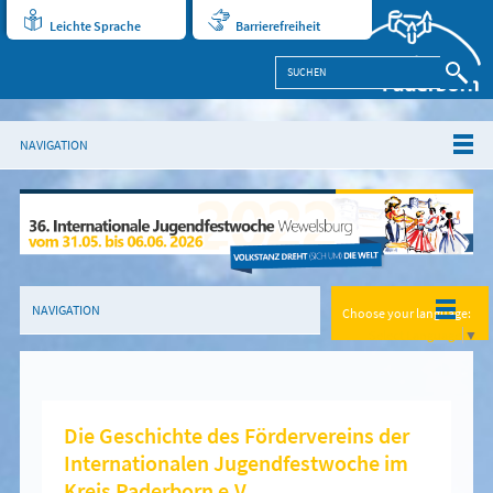
Leichte Sprache
Barrierefreiheit
NAVIGATION
NAVIGATION
Choose your language:
Select Language
▼
Die Geschichte des Fördervereins der
Internationalen Jugendfestwoche im
Kreis Paderborn e.V.