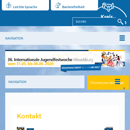
Leichte Sprache
Barrierefreiheit
NAVIGATION
NAVIGATION
Choose your language:
Select Language
▼
Kontakt