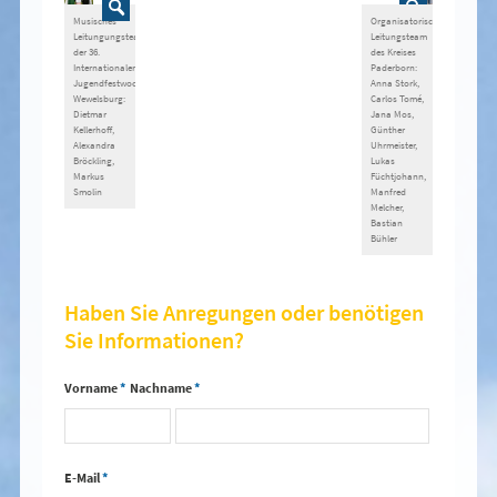
Musisches
Organisatorisches
Leitungungsteam
Leitungsteam
der 36.
des Kreises
Internationalen
Paderborn:
Jugendfestwoche
Anna Stork,
Wewelsburg:
Carlos Tomé,
Dietmar
Jana Mos,
Kellerhoff,
Günther
Alexandra
Uhrmeister,
Bröckling,
Lukas
Markus
Füchtjohann,
Smolin
Manfred
Melcher,
Bastian
Bühler
Haben Sie Anregungen oder benötigen
Sie Informationen?
Vorname
*
Nachname
*
E-Mail
*