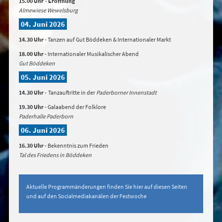
15.00 Uhr
- Eröffnung
Almewiese Wewelsburg
04. Juni 2026
14.30 Uhr
-
Tanzen auf Gut Böddeken & Internationaler Markt
18.00 Uhr -
Internationaler Musikalischer Abend
Gut Böddeken
05. Juni 2026
14.30 Uhr -
Tanzauftritte in der
Paderborner Innenstadt
19.30 Uhr -
Galaabend der Folklore
Paderhalle Paderborn
06. Juni 2026
16.30 Uhr
-
Bekenntnis zum Frieden
Tal des Friedens in Böddeken
Aktuelle Programmänderungen finden Sie hier auf diesen Seiten
und auf den Socialmediakanälen der Festwoche