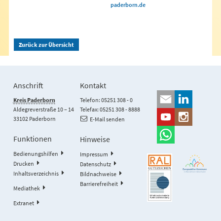
paderborn.de
Zurück zur Übersicht
Anschrift
Kontakt
Kreis Paderborn
Telefon: 05251 308 - 0
Aldegreverstraße 10 – 14
Telefax: 05251 308 - 8888
33102 Paderborn
E-Mail senden
Funktionen
Hinweise
Bedienungshilfen
Impressum
Drucken
Datenschutz
Inhaltsverzeichnis
Bildnachweise
Barrierefreiheit
Mediathek
Extranet