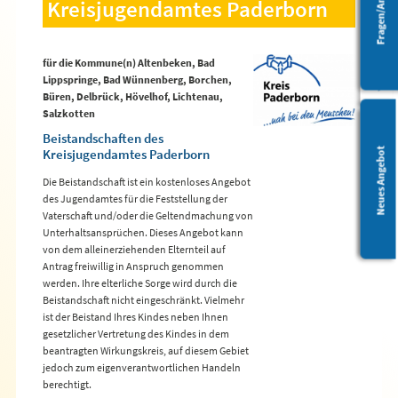
Kreisjugendamtes Paderborn
Barrierefreiheit
für die Kommune(n) Altenbeken, Bad
Lippspringe, Bad Wünnenberg, Borchen,
Büren, Delbrück, Hövelhof, Lichtenau,
Salzkotten
Beistandschaften des
Leichte Sprache
Kreisjugendamtes Paderborn
Neues Angebot
Die Beistandschaft ist ein kostenloses Angebot
des Jugendamtes für die Feststellung der
Vaterschaft und/oder die Geltendmachung von
Unterhaltsansprüchen. Dieses Angebot kann
von dem alleinerziehenden Elternteil auf
Antrag freiwillig in Anspruch genommen
werden. Ihre elterliche Sorge wird durch die
Beistandschaft nicht eingeschränkt. Vielmehr
ist der Beistand Ihres Kindes neben Ihnen
gesetzlicher Vertretung des Kindes in dem
beantragten Wirkungskreis, auf diesem Gebiet
jedoch zum eigenverantwortlichen Handeln
berechtigt.