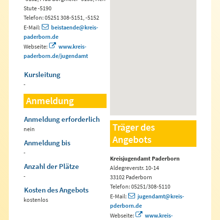
Stute -5190
Telefon: 05251 308-5151, -5152
E-Mail:
beistaende@kreis-
paderborn.de
Webseite:
www.kreis-
paderborn.de/jugendamt
Kursleitung
-
Anmeldung
Anmeldung erforderlich
Träger des
nein
Angebots
Anmeldung bis
-
Kreisjugendamt Paderborn
Anzahl der Plätze
Aldegreverstr. 10-14
-
33102 Paderborn
Telefon: 05251/308-5110
Kosten des Angebots
E-Mail:
jugendamt@kreis-
kostenlos
pderborn.de
Webseite:
www.kreis-