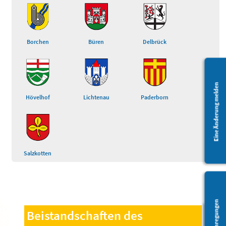
Borchen
Büren
Delbrück
Eine Änderung melden
Hövelhof
Lichtenau
Paderborn
Salzkotten
Fragen/Anregungen
Beistandschaften des