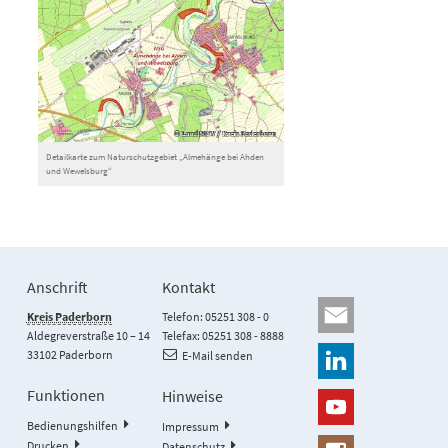
Detailkarte zum Naturschutzgebiet „Almehänge bei Ahden
und Wewelsburg“
Anschrift
Kontakt
Kreis Paderborn
Telefon: 05251 308 - 0
Aldegreverstraße 10 – 14
Telefax: 05251 308 - 8888
33102 Paderborn
E-Mail senden
Funktionen
Hinweise
Bedienungshilfen
Impressum
Drucken
Datenschutz