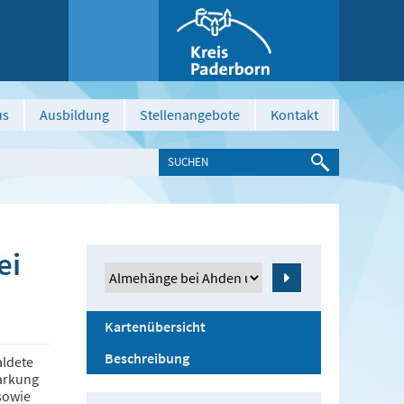
us
Ausbildung
Stellenangebote
Kontakt
ei
Zeige
Kartenübersicht
Beschreibung
aldete
markung
sowie