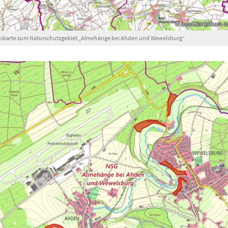
tskarte zum Naturschutzgebiet „Almehänge bei Ahden und Wewelsburg“