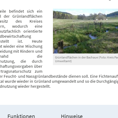
weile befindet sich ein
il der Grünlandflächen
sitz des Kreises
born, wodurch eine
utzfachlich orientierte
dbewirtschaftung
gestellt ist. Heute
t wieder eine Mischung
eidung mit Rindern und
senmahd die
Grünlandflächen in der Bachaue (Foto: Kreis Pa
nnutzung, die durch
Umweltamt)
chaftungsvorgaben über
rtragsnaturschutz zum
er Feucht- und Nassgrünlandbestände dienen soll. Eine Fichtenauf
tal wurde wieder in Grünland umgewandelt und so die Durchgängig
dnutzung wieder hergestellt.
Funktionen
Hinweise