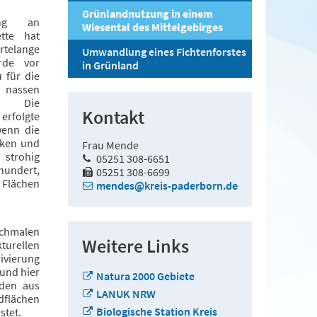
Grünlandnutzung in einem
ung an
Wiesental des Mittelgebirges
tte hat
elange
Umwandlung eines Fichtenforstes
rde vor
in Grünland
 für die
 nassen
n. Die
Kontakt
rfolgte
wenn die
cken und
Frau Mende
 strohig
05251 308-6651
hundert,
05251 308-6699
 Flächen
mendes@kreis-paderborn.de
chmalen
Weitere Links
turellen
ivierung
und hier
Natura 2000 Gebiete
rden aus
LANUK NRW
dflächen
Biologische Station Kreis
stet.