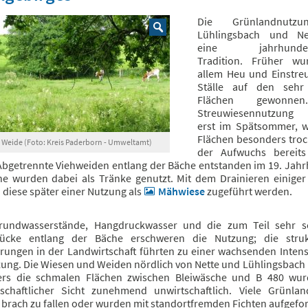
Die Grünlandnutz
Lühlingsbach und Ne
eine jahrhundert
Tradition. Früher wu
allem Heu und Einstreu
Ställe auf den sehr
Flächen gewonne
Streuwiesennutzung e
erst im Spätsommer, 
Flächen besonders tro
 Weide (Foto: Kreis Paderborn - Umweltamt)
der Aufwuchs bereits
Abgetrennte Viehweiden entlang der Bäche entstanden im 19. Jahr
he wurden dabei als Tränke genutzt. Mit dem Drainieren einiger
diese später einer Nutzung als
Mähwiese
zugeführt werden.
undwasserstände, Hangdruckwasser und die zum Teil sehr s
ücke entlang der Bäche erschweren die Nutzung; die struk
rungen in der Landwirtschaft führten zu einer wachsenden Intens
zung. Die Wiesen und Weiden nördlich von Nette und Lühlingsbach 
rs die schmalen Flächen zwischen Bleiwäsche und B 480 wu
tschaftlicher Sicht zunehmend unwirtschaftlich. Viele Grünlan
brach zu fallen oder wurden mit standortfremden Fichten aufgefor