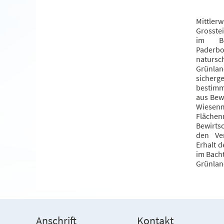
Mittler
Grosste
im Be
Pader
natursch
Grünlan
sicher
bestimm
aus Bew
Wie
Fläche
Bewirts
den Ve
Erhalt d
im Bach
Grünlan
Anschrift
Kontakt