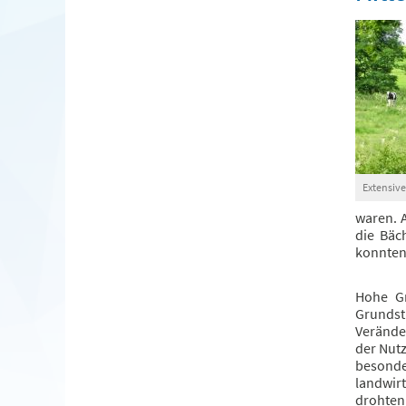
Extensive
waren. 
die Bäc
konnten 
Hohe Gr
Grundst
Verände
der Nut
besonde
landwir
drohten 