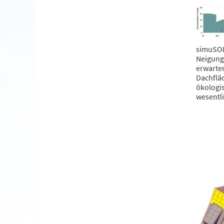
simuSOL
Neigung
erwarte
Dachflä
ökologi
wesentli