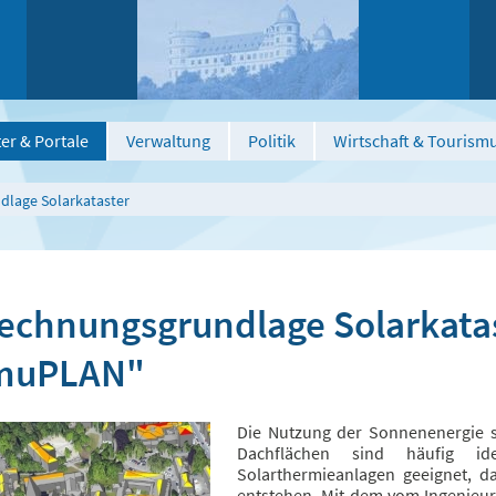
er & Portale
Verwaltung
Politik
Wirtschaft & Tourism
lage Solarkataster
echnungsgrundlage Solarkatas
imuPLAN"
Die Nutzung der Sonnenenergie st
Dachflächen sind häufig id
Solarthermieanlagen geeignet, da
entstehen. Mit dem vom Ingenie