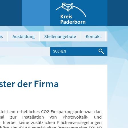
us
Ausbildung
Stellenangebote
Kontakt
ter der Firma
ellt ein erhebliches CO2-Einsparungspotenzial dar.
eal zur Installation von Photovoltaik- und
 hierbei keine zusätzlichen Flächenversiegelungen
urbüro simuPLAN entwickelten Programm simuSOLAR