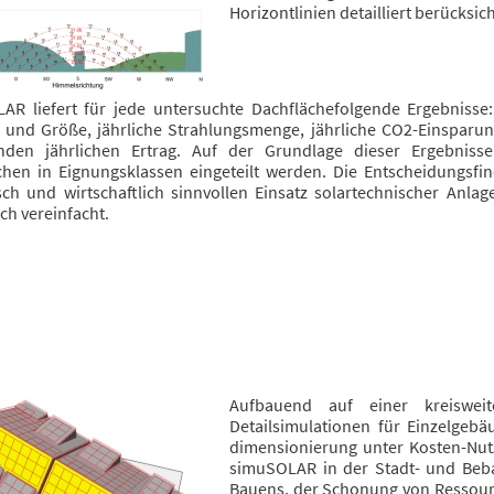
Horizontlinien detailliert berücksich
AR liefert für jede untersuchte Dachflächefolgende Ergebnisse:
 und Größe, jährliche Strahlungsmenge, jährliche CO2-Einsparu
nden jährlichen Ertrag. Auf der Grundlage dieser Ergebniss
chen in Eignungsklassen eingeteilt werden. Die Entscheidungsfi
sch und wirtschaftlich sinnvollen Einsatz solartechnischer Anlag
ch vereinfacht.
Aufbauend auf einer kreiswei
Detailsimulationen für Einzelgeb
dimensionierung unter Kosten-Nut
simuSOLAR in der Stadt- und Beba
Bauens, der Schonung von Ressour