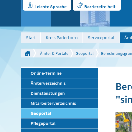
Leichte Sprache
Barrierefreiheit
Start
Kreis Paderborn
Serviceportal
Ämt
Ämter & Portale
Geoportal
Berechnungsgrund
Online-Termine
Ber
Ämterverzeichnis
Dienstleistungen
"s
Mitarbeiterverzeichnis
Geoportal
Pflegeportal