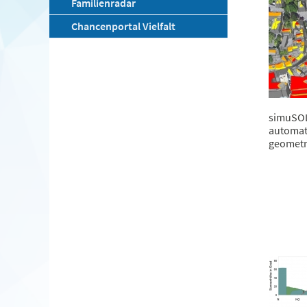
Familienradar
Chancenportal Vielfalt
simuSO
automa
geometr