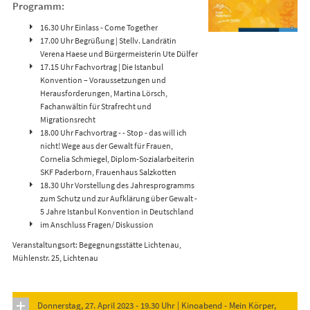
Programm:
16.30 Uhr Einlass - Come Together
17.00 Uhr Begrüßung | Stellv. Landrätin
Verena Haese und Bürgermeisterin Ute Dülfer
17.15 Uhr Fachvortrag | Die Istanbul
Konvention – Voraussetzungen und
Herausforderungen, Martina Lörsch,
Fachanwältin für Strafrecht und
Migrationsrecht
18.00 Uhr Fachvortrag - - Stop - das will ich
nicht! Wege aus der Gewalt für Frauen,
Cornelia Schmiegel, Diplom-Sozialarbeiterin
SKF Paderborn, Frauenhaus Salzkotten
18.30 Uhr Vorstellung des Jahresprogramms
zum Schutz und zur Aufklärung über Gewalt -
5 Jahre Istanbul Konvention in Deutschland
im Anschluss Fragen/ Diskussion
Veranstaltungsort: Begegnungsstätte Lichtenau,
Mühlenstr. 25, Lichtenau
Donnerstag, 27. April 2023 - 19.30 Uhr | Kinoabend - Mein Körper,