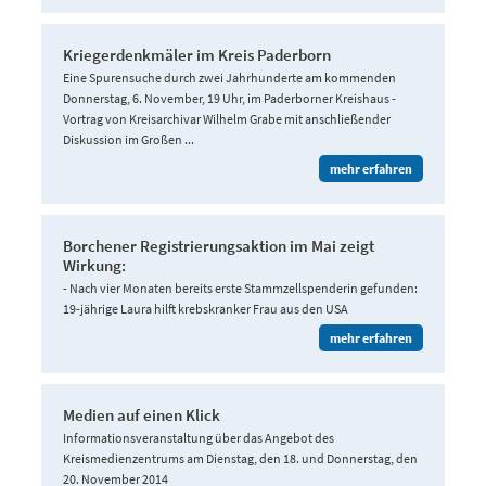
Kriegerdenkmäler im Kreis Paderborn
Eine Spurensuche durch zwei Jahrhunderte am kommenden
Donnerstag, 6. November, 19 Uhr, im Paderborner Kreishaus -
Vortrag von Kreisarchivar Wilhelm Grabe mit anschließender
Diskussion im Großen ...
mehr erfahren
Borchener Registrierungsaktion im Mai zeigt
Wirkung:
- Nach vier Monaten bereits erste Stammzellspenderin gefunden:
19-jährige Laura hilft krebskranker Frau aus den USA
mehr erfahren
Medien auf einen Klick
Informationsveranstaltung über das Angebot des
Kreismedienzentrums am Dienstag, den 18. und Donnerstag, den
20. November 2014