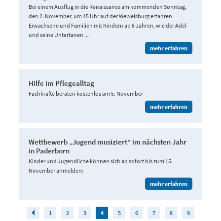
Bei einem Ausflug in die Renaissance am kommenden Sonntag,
den 2. November, um 15 Uhr auf der Wewelsburg erfahren
Erwachsene und Familien mit Kindern ab 6 Jahren, wie der Adel
und seine Untertanen ...
mehr erfahren
Hilfe im Pflegealltag
Fachkräfte beraten kostenlos am 5. November
mehr erfahren
Wettbewerb „Jugend musiziert“ im nächsten Jahr
in Paderborn
Kinder und Jugendliche können sich ab sofort bis zum 15.
November anmelden:
mehr erfahren
1
2
3
4
5
6
7
8
9