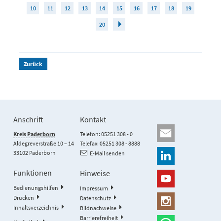
10
11
12
13
14
15
16
17
18
19
20
Zurück
Anschrift
Kontakt
Kreis Paderborn
Telefon: 05251 308 - 0
Aldegreverstraße 10 – 14
Telefax: 05251 308 - 8888
33102 Paderborn
E-Mail senden
Funktionen
Hinweise
Bedienungshilfen
Impressum
Drucken
Datenschutz
Inhaltsverzeichnis
Bildnachweise
Barrierefreiheit