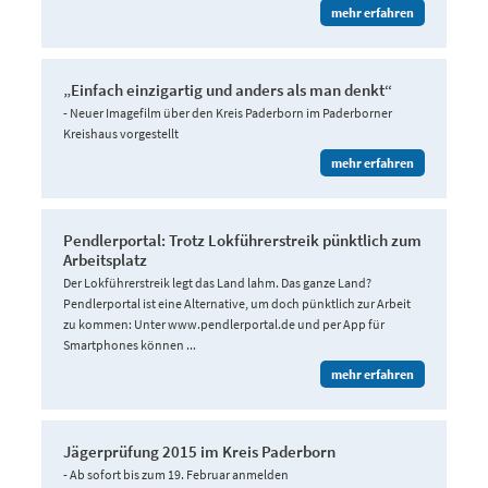
mehr erfahren
„Einfach einzigartig und anders als man denkt“
- Neuer Imagefilm über den Kreis Paderborn im Paderborner
Kreishaus vorgestellt
mehr erfahren
Pendlerportal: Trotz Lokführerstreik pünktlich zum
Arbeitsplatz
Der Lokführerstreik legt das Land lahm. Das ganze Land?
Pendlerportal ist eine Alternative, um doch pünktlich zur Arbeit
zu kommen: Unter www.pendlerportal.de und per App für
Smartphones können ...
mehr erfahren
Jägerprüfung 2015 im Kreis Paderborn
- Ab sofort bis zum 19. Februar anmelden