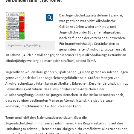
verbunden sind“, rät Tomé.
Das Jugendschutzgesetz definiert glasklar,
was geht und was nicht. Alkoholische
Getränke dürfen weder an Kinder und
Jugendliche unter 16 Jahren abgegeben,
noch darf ihnen der Verzehr erlaubt werden.
Für branntweinhaltige Getränke, den so
Jugendschutz gilt ganzjährig
genannten harten Alkohol, gilt sogar: erst ab
18 Jahren. „Auch ein Volljähriger, der in seiner Clique alkoholhaltige Getränke an
Minderjährige weitergibt, macht sich strafbar“, betont Tomé.
Jugendliche wollen dazu gehören, Spaß haben, „glühen gerade an solchen Tagen
gerne vor“, doch das kann sogar lebensgefährlich sein. Größere Mengen von
Alkohol schnell zu trinken kann zu Übelkeit, Erbrechen, Desorientierung bis hin zu
Bewusstlosigkeit führen. Das alles sind klassische Anzeichen einer
Alkoholvergiftung. Gerade bei jungen Menschen ist das Risiko besonders hoch,
dass es ab einer bestimmten Menge zu Atemstillstand, Kreislaufversagen
kommen, im schlimmsten Fall tödlich enden kann.
Tomé empfiehlt den Erziehungsberechtigten, über die
Jugendschutzbestimmungen zu informieren, klare Regeln setzen und auf ihre
Einhaltung zu achten. „Eltern sind im Übrigen nicht verpflichtet, alles zu erlauben,