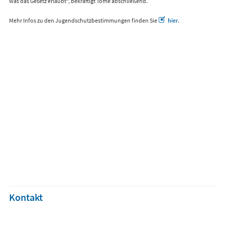
was das Gesetz erlaubt“, bekräftigt Tomé abschließend.
Mehr Infos zu den Jugendschutzbestimmungen finden Sie
hier
.
Kontakt