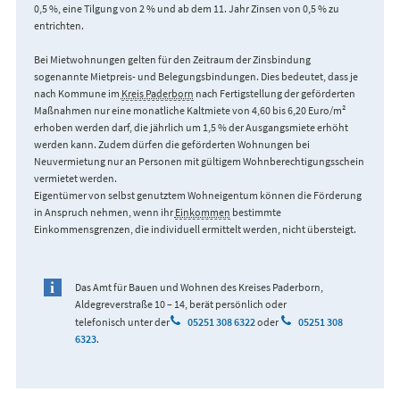
0,5 %, eine Tilgung von 2 % und ab dem 11. Jahr Zinsen von 0,5 % zu
entrichten.
Bei Mietwohnungen gelten für den Zeitraum der Zinsbindung
sogenannte Mietpreis- und Belegungsbindungen. Dies bedeutet, dass je
nach Kommune im
Kreis Paderborn
nach Fertigstellung der geförderten
Maßnahmen nur eine monatliche Kaltmiete von 4,60 bis 6,20 Euro/m²
erhoben werden darf, die jährlich um 1,5 % der Ausgangsmiete erhöht
werden kann. Zudem dürfen die geförderten Wohnungen bei
Neuvermietung nur an Personen mit gültigem Wohnberechtigungsschein
vermietet werden.
Eigentümer von selbst genutztem Wohneigentum können die Förderung
in Anspruch nehmen, wenn ihr
Einkommen
bestimmte
Einkommensgrenzen, die individuell ermittelt werden, nicht übersteigt.
Das Amt für Bauen und Wohnen des Kreises Paderborn,
Aldegreverstraße 10 – 14, berät persönlich oder
telefonisch unter der
05251 308 6322
oder
05251 308
6323
.