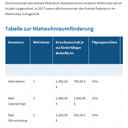
die Kommunen des Kreises Paderborn teilweise einem anderen Mietniveau als im
Vorjahr zugeordnet. In 2017 waren alle Kommunen des Kreises Paderborn im
Mietniveau 3 eingestuft.
Tabelle zur Mietwohnraumförderung
Kommune
Mietniveau
Grundpauschale je
Tilgungsnachlass
Bew
m2 förderfähiger
je 
Wohnfläche
mi
Wo
Ek-Gr. A
Ek-Gr. B
Ek-
Altenbeken
2
1.450,00
700,00 €
10%
5,0
€
Bad
3
1.680,00
1.000,00
15%
5,5
Lippspringe
€
€
Bad
1
1.250,00
550,00 €
10%
4,6
Wünnenberg
€