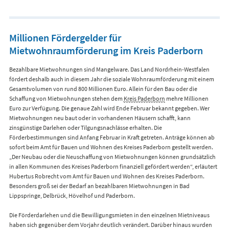
Millionen Fördergelder für
Mietwohnraumförderung im Kreis Paderborn
Bezahlbare Mietwohnungen sind Mangelware. Das Land Nordrhein-Westfalen
fördert deshalb auch in diesem Jahr die soziale Wohnraumförderung mit einem
Gesamtvolumen von rund 800 Millionen Euro. Allein für den Bau oder die
Schaffung von Mietwohnungen stehen dem
Kreis Paderborn
mehre Millionen
Euro zur Verfügung. Die genaue Zahl wird Ende Februar bekannt gegeben. Wer
Mietwohnungen neu baut oder in vorhandenen Häusern schafft, kann
zinsgünstige Darlehen oder Tilgungsnachlässe erhalten. Die
Förderbestimmungen sind Anfang Februar in Kraft getreten. Anträge können ab
sofort beim Amt für Bauen und Wohnen des Kreises Paderborn gestellt werden.
„Der Neubau oder die Neuschaffung von Mietwohnungen können grundsätzlich
in allen Kommunen des Kreises Paderborn finanziell gefördert werden“, erläutert
Hubertus Robrecht vom Amt für Bauen und Wohnen des Kreises Paderborn.
Besonders groß sei der Bedarf an bezahlbaren Mietwohnungen in Bad
Lippspringe, Delbrück, Hövelhof und Paderborn.
Die Förderdarlehen und die Bewilligungsmieten in den einzelnen Mietniveaus
haben sich gegenüber dem Vorjahr deutlich verändert. Darüber hinaus wurden