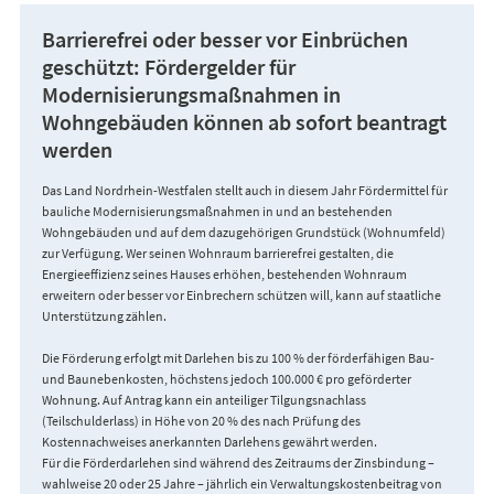
Barrierefrei oder besser vor Einbrüchen
geschützt: Fördergelder für
Modernisierungsmaßnahmen in
Wohngebäuden können ab sofort beantragt
werden
Das Land Nordrhein-Westfalen stellt auch in diesem Jahr Fördermittel für
bauliche Modernisierungsmaßnahmen in und an bestehenden
Wohngebäuden und auf dem dazugehörigen Grundstück (Wohnumfeld)
zur Verfügung. Wer seinen Wohnraum barrierefrei gestalten, die
Energieeffizienz seines Hauses erhöhen, bestehenden Wohnraum
erweitern oder besser vor Einbrechern schützen will, kann auf staatliche
Unterstützung zählen.
Die Förderung erfolgt mit Darlehen bis zu 100 % der förderfähigen Bau-
und Baunebenkosten, höchstens jedoch 100.000 € pro geförderter
Wohnung. Auf Antrag kann ein anteiliger Tilgungsnachlass
(Teilschulderlass) in Höhe von 20 % des nach Prüfung des
Kostennachweises anerkannten Darlehens gewährt werden.
Für die Förderdarlehen sind während des Zeitraums der Zinsbindung –
wahlweise 20 oder 25 Jahre – jährlich ein Verwaltungskostenbeitrag von