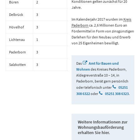
Konditionen gelten zunächst für 20
Büren
2
70.000,00 €
Jahre.
Delbrück
3
90.000,00 €
Im Kalenderjahr 2017 wurden im
Kreis
Paderborn
ca. 2,6 Millionen Euro an
Hövelhof
3
90.000,00 €
Fördermittel in Form von zinsgünstigen
Darlehen für den Neubau und Erwerb
Lichtenau
1
60.000,00 €
von 25 Eigenheimen bewilligt.
Paderborn
3
90.000,00 €
Das
Amt für Bauen und
Salzkotten
3
90.000,00 €
Wohnen
des Kreises Paderborn,
Aldegreverstraße 10 – 14, in
Paderborn, berät gern persönlich
oder telefonisch unter
05251
308 6322
oder
05251 308 6323
.
Weitere Informationen zur
Wohnungsbauförderung
erhalten Sie hier.