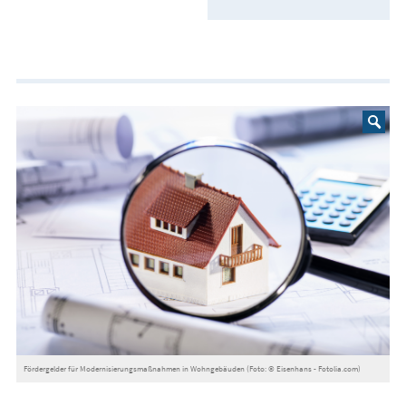
Fördergelder für Modernisierungsmaßnahmen in Wohngebäuden (Foto: © Eisenhans - Fotolia.com)