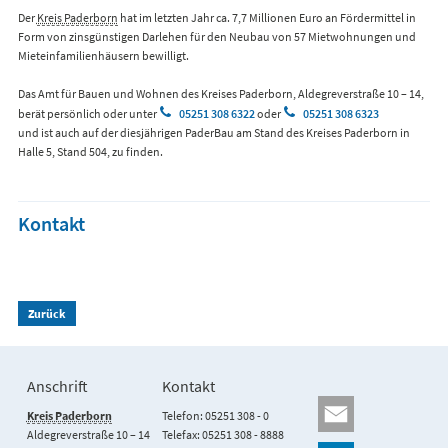
Der
Kreis Paderborn
hat im letzten Jahr ca. 7,7 Millionen Euro an Fördermittel in
Form von zinsgünstigen Darlehen für den Neubau von 57 Mietwohnungen und
Mieteinfamilienhäusern bewilligt.
Das Amt für Bauen und Wohnen des Kreises Paderborn, Aldegreverstraße 10 – 14,
berät persönlich oder unter
05251 308 6322
oder
05251 308 6323
und ist auch auf der diesjährigen PaderBau am Stand des Kreises Paderborn in
Halle 5, Stand 504, zu finden.
Kontakt
Zurück
Anschrift
Kontakt
Kreis Paderborn
Telefon: 05251 308 - 0
Aldegreverstraße 10 – 14
Telefax: 05251 308 - 8888