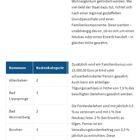
Wohneigentum gefördert werden. Wie
viel Geld der Staat dazu tut, richtet sich
nach einer regional gestaffelten
Grundpauschale und einer
Familienkomponente. Diese werden –
unabhängig davon, ob es sich um einen
Neubau oder einen Erwerb handelt – in
gleicher Höhe gewährt.
Zusätzlich wird ein Familienbonus von
Kommune
Kostenkategorie
Grundpauschale
15.000,00 Euro je Kind oder
schwerbehinderter Person gewährt.
Altenbeken
2
70.000,00 €
Auch kann ein anteiliger
Tilgungsnachlass in Höhe von 7,5 % des
Bad
3
90.000,00 €
bewilligten Darlehens gewährt werden.
Lippspringe
Die Förderdarlehen sind mit jährlich 0,5
Bad
2
70.000,00 €
% zu verzinsen und mit 1 % (bei
Wünnenberg
Neubau) bzw. 2 % (bei Erwerb) zu
tilgen. Ferner ist ein
Borchen
3
90.000,00 €
Verwaltungskostenbeitrag von 0,5 %
jährlich zu entrichten. Diese