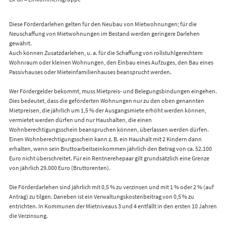
Diese Förderdarlehen gelten für den Neubau von Mietwohnungen; für die
Neuschaffung von Mietwohnungen im Bestand werden geringere Darlehen
gewährt.
Auch können Zusatzdarlehen, u. a. für die Schaffung von rollstuhlgerechtem
Wohnraum oder kleinen Wohnungen, den Einbau eines Aufzuges, den Bau eines
Passivhauses oder Mieteinfamilienhauses beansprucht werden.
Wer Fördergelder bekommt, muss Mietpreis- und Belegungsbindungen eingehen.
Dies bedeutet, dass die geförderten Wohnungen nur zu den oben genannten
Mietpreisen, die jährlich um 1,5 % der Ausgangsmiete erhöht werden können,
vermietet werden dürfen und nur Haushalten, die einen
Wohnberechtigungsschein beanspruchen können, überlassen werden dürfen.
Einen Wohnberechtigungsschein kann z. B. ein Haushalt mit 2 Kindern dann
erhalten, wenn sein Bruttoarbeitseinkommen jährlich den Betrag von ca. 52.100
Euro nicht überschreitet. Für ein Rentnerehepaar gilt grundsätzlich eine Grenze
von jährlich 29.000 Euro (Bruttorenten).
Die Förderdarlehen sind jährlich mit 0,5 % zu verzinsen und mit 1 % oder 2 % (auf
Antrag) zu tilgen. Daneben ist ein Verwaltungskostenbeitrag von 0,5 % zu
entrichten. In Kommunen der Mietniveaus 3 und 4 entfällt in den ersten 10 Jahren
die Verzinsung.