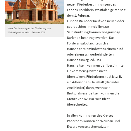
neuen Förderbestimmungen des
Landes Nordrhein-Westfalen gelten seit
dem 1. Februar.
Für den Bau oder Kauf von neuen oder
gebrauchten Immobilien zur
Neue Bestimmungen der Förderung von
Selbstnutzung können zinsgünstige
Wohneigentum seit 1. Februar 2018
Darlehen beantragt werden. Das
Förderangebot richtet sich an
Haushalte mit mindestens einem Kind
oder einem schwerbehinderten
Haushaltsmitglied. Das
Haushaltseinkommen darf bestimmte
Einkommensgrenzen nicht
übersteigen. Förderberechtigt ist z. B.
ein 4-Personen-Haushalt (darunter
zwei Kinder) dann, wenn sein
Bruttojahresarbeitseinkommen die
Grenze von 52.100 Euro nicht
überschreitet.
In allen Kommunen des Kreises
Paderborn können der Neubau und
Erwerb von selbstgenutztem