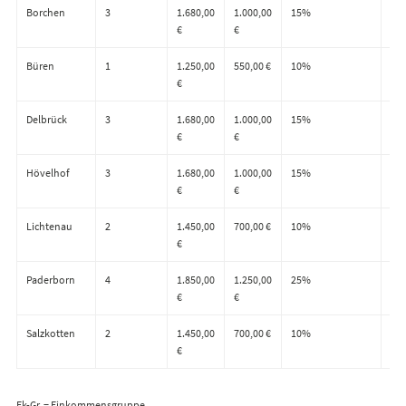
Borchen
3
1.680,00
1.000,00
15%
5,5
€
€
Büren
1
1.250,00
550,00 €
10%
4,6
€
Delbrück
3
1.680,00
1.000,00
15%
5,5
€
€
Hövelhof
3
1.680,00
1.000,00
15%
5,5
€
€
Lichtenau
2
1.450,00
700,00 €
10%
5,0
€
Paderborn
4
1.850,00
1.250,00
25%
6,2
€
€
Salzkotten
2
1.450,00
700,00 €
10%
5,0
€
Ek-Gr. = Einkommensgruppe