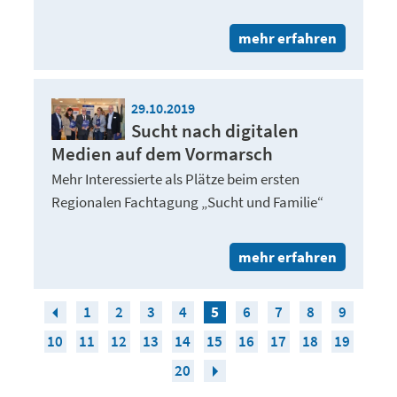
mehr erfahren
29.10.2019
Sucht nach digitalen
Medien auf dem Vormarsch
Mehr Interessierte als Plätze beim ersten
Regionalen Fachtagung „Sucht und Familie“
mehr erfahren
1
2
3
4
5
6
7
8
9
10
11
12
13
14
15
16
17
18
19
20