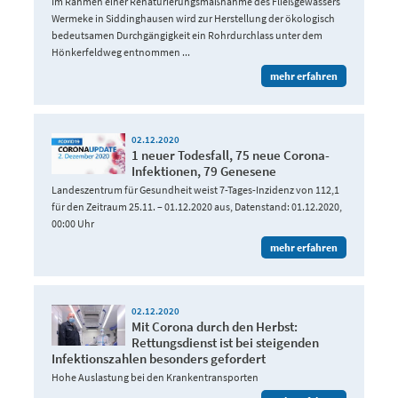
Im Rahmen einer Renaturierungsmaßnahme des Fließgewässers
Wermeke in Siddinghausen wird zur Herstellung der ökologisch
bedeutsamen Durchgängigkeit ein Rohrdurchlass unter dem
Hönkerfeldweg entnommen ...
mehr erfahren
02.12.2020
1 neuer Todesfall, 75 neue Corona-
Infektionen, 79 Genesene
Landeszentrum für Gesundheit weist 7-Tages-Inzidenz von 112,1
für den Zeitraum 25.11. – 01.12.2020 aus, Datenstand: 01.12.2020,
00:00 Uhr
mehr erfahren
02.12.2020
Mit Corona durch den Herbst:
Rettungsdienst ist bei steigenden
Infektionszahlen besonders gefordert
Hohe Auslastung bei den Krankentransporten