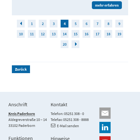
mehr erfahren
1
2
3
4
5
6
7
8
9
10
11
12
13
14
15
16
17
18
19
20
Zurück
Anschrift
Kontakt
Kreis Paderborn
Telefon: 05251 308 - 0
Aldegreverstraße 10 – 14
Telefax: 05251 308 - 8888
33102 Paderborn
E-Mail senden
Funktionen
Hinweise