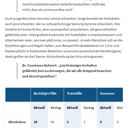
meist komplikationsarme Verläufe beobachten, heißt das
nicht, dass sie unverwundbar sind".
Auch junge Menschen könnten schwer erkranken. Sorge bereitet der Amtsärztin
auch jene Infizierten, die nur schwache bis gar keine Symptome entwickeln. Hier
bestehe ein hohes Risiko, jene unwissentlich anzustecken, die gesundheitlich
gefährdet seien. Viele größere Ausbrüche mit Todesfällen in Krankenhäusern und
Altenheimen seien, wie man jetzt wisse, so passiert. Je mehr Menschen sich an die
Empfehlungen und Regeln halten, zum Beispiel Mindestabstand von 1,5 m und
Maskenpflicht in bestimmten Bereichen sowie eine ausreichende Händehygiene,
desto größer sei die Chance, die Ausbreitung des Virus einzugrenzen.
Dr. Constanze Kuhnert: „Leichtsinniges Verhalten
gefährdet jene Lockerungen, die wir alle dringend brauchen
und derzeit genießen."
Bestätigte Fälle
Todesfälle
Genesene
Aktuell
Vortag
Aktuell
Vortag
Aktuell
Vortag
Altenbeken
34
34
2
2
9
9