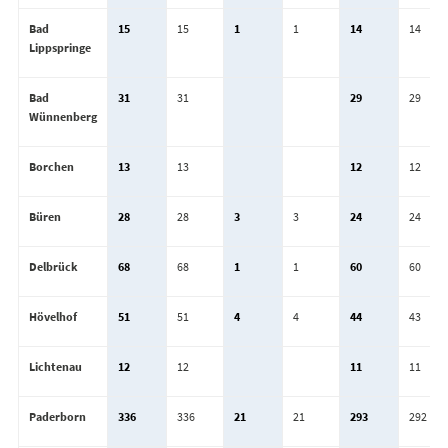
Bad
15
15
1
1
14
14
Lippspringe
Bad
31
31
29
29
Wünnenberg
Borchen
13
13
12
12
Büren
28
28
3
3
24
24
Delbrück
68
68
1
1
60
60
Hövelhof
51
51
4
4
44
43
Lichtenau
12
12
11
11
Paderborn
336
336
21
21
293
292