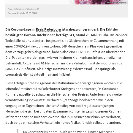
Foto: ©iStock.com/ BlackJack3D
Corona-Update 28.05.2020
Die Corona-Lage im
Kreis Paderborn
ist nahezu unverändert: Die Zahl der
bestätigten Corona-Infektionen beträgt 643, Stand 28. Mai, 11 Uhr.
Die Zahl der
Todesfälle ist unverändert: Insgesamt sind 33 Menschen im Zusammenhang mit
einer COVID-19-Infektion verstorben. 549 Menschen (ein Plus von 2 gegenüber
dem Vortag) gelten als gesund, haben also eine COVID-19-Infektion überstanden.
Drei Patienten werden nach wie vor in einem Krankenhaus intensivmedizinisch
behandelt. Aktuell sind 61 Menschen im Kreis Paderborn mit dem Coronavirus
SARS-CoV-2 infiziert. Als einzige Kommune gilt derzeit Bad Lippspringe als
coronafrei: Hier ist aktuell niemand infiziert.
Diese Erfolge sind das Ergebnis der Maßnahmen der vergangenen Wochen. Die
leitende Amtsärztin des Paderborner Kreisgesundheitsamtes, Dr. Constanze
Kuhnert appelliert deshalb an die Menschen des Kreises Paderborn, sich weiter
verantwortungsbewusst zu verhalten. „Mit Sorge beobachten wir in den
vergangenen Tagen einen leichten Anstieg von positiv getesteten jungen
Menschen, die sich bei privaten Zusammenkünften in geschlossenen Räumen
infiziert haben“, so Kuhnert. Zwar sei das in NRW nicht ausdrücklich verboten,
doch berge ein solches Verhalten ein hohes Risiko, für sich selbst und andere.
Dr. Constanze Kuhnert: „Auch wenn wir bei jungen Menschen