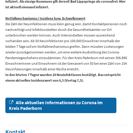
infiziert. Als einzige Kommune gilt derzeit Bad Lippspringe als coronafrei: Hier
ist aktuell niemand infiziert.
Notfallmechanismus / Inzidenz bzw. Schwellenwert
Die Zahl der Neuinfektionen muss klein genug sein, damit Kontaktpersonen noch
nachverfolgt und Infektionsketten durch die Gesundheitsämter vor Ort
unterbrochen werden können. Auch Intensivbetten müssen ausreichend
vorhanden sein. Ab 50 Neuinfektionen pro 100.000 Einwohner innerhalb der
letzten 7 Tage soll ein Notfallmechanismus greifen. Dann müssten Lockerungen
wieder zurückgenommen werden, um eine weitere Ausbreitung des Corona-
Pandemiegeschehens einzudämmen. Für den Kreis Paderborn mit seinen 306.890
Einwohnerinnen und Einwohnern ist der Grenzwert von 50 bei einer Zahl von 154
Neuinfizierungen innerhalb einer Woche erreicht.
In den letzten 7 Tagen wurden 20 Neuinfektionen bestätigt. Das entspricht
einem aktuellen Inzidenzwert von 6,5 (Vortag 7,5).
Alle aktuellen Informationen zu Corona im
Kreis Paderborn
Kontakt