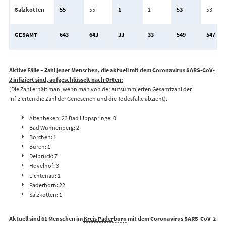
Salzkotten
55
55
1
1
53
53
GESAMT
643
643
33
33
549
547
Aktive Fälle – Zahl jener Menschen, die aktuell mit dem Coronavirus SARS-CoV-
2 infiziert sind, aufgeschlüsselt nach Orten:
(Die Zahl erhält man, wenn man von der aufsummierten Gesamtzahl der
Infizierten die Zahl der Genesenen und die Todesfälle abzieht).
Altenbeken: 23 Bad Lippspringe: 0
Bad Wünnenberg: 2
Borchen: 1
Büren: 1
Delbrück: 7
Hövelhof: 3
Lichtenau: 1
Paderborn: 22
Salzkotten: 1
Aktuell sind 61 Menschen im
Kreis Paderborn
mit dem Coronavirus SARS-CoV-2